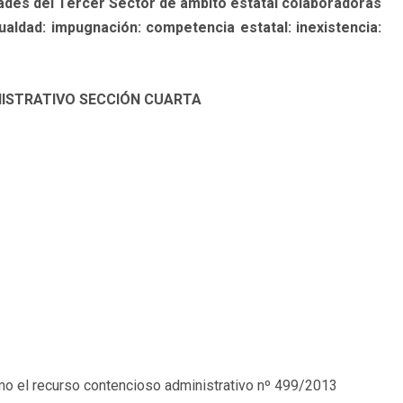
ades del Tercer Sector de ámbito estatal colaboradoras
ualdad: impugnación: competencia estatal: inexistencia:
ISTRATIVO SECCIÓN CUARTA
remo el recurso contencioso administrativo nº 499/2013