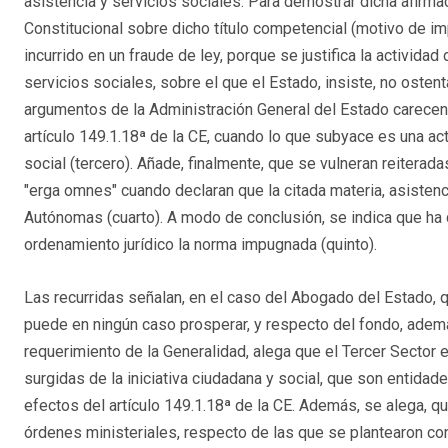
asistencia y servicios sociales. Para demostrar dicha afirmac
Constitucional sobre dicho título competencial (motivo de i
incurrido en un fraude de ley, porque se justifica la activid
servicios sociales, sobre el que el Estado, insiste, no ost
argumentos de la Administración General del Estado carecen 
artículo 149.1.18ª de la CE, cuando lo que subyace es una ac
social (tercero). Añade, finalmente, que se vulneran reiterada
"erga omnes" cuando declaran que la citada materia, asisten
Autónomas (cuarto). A modo de conclusión, se indica que ha d
ordenamiento jurídico la norma impugnada (quinto).
Las recurridas señalan, en el caso del Abogado del Estado, q
puede en ningún caso prosperar, y respecto del fondo, ademá
requerimiento de la Generalidad, alega que el Tercer Sector 
surgidas de la iniciativa ciudadana y social, que son entidade
efectos del artículo 149.1.18ª de la CE. Además, se alega, que
órdenes ministeriales, respecto de las que se plantearon con