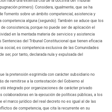
ión hace una extensa cita de la doctrina del Tribunal
mpugnación primero). Considera, igualmente, que se ha
ad de fomento sobre un ámbito competencial, asistencia y
enta competencia alguna (segundo). También se aduce que los
de consistencia, porque no puede ser de aplicación el
tividad en la mentada materia de servicios y asistencia
s Sentencias del Tribunal Constitucional que tienen eficacia
cia social, es competencia exclusiva de las Comunidades
e ser, por tanto, declarada nula y expulsada del
ue la pretensión esgrimida con carácter subsidiario no
s de remitirse a la contestación del Gobierno al
está integrado por organizaciones de carácter privado
s colaboradoras en la ejecución de políticas públicas, a los
 el marco jurídico del real decreto no es igual al de las
flictos de competencia, que cita la recurrente en su