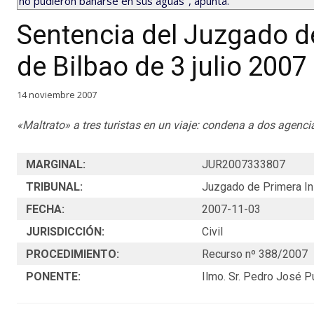
no pudieron bañarse en sus aguas", apunta.
Sentencia del Juzgado de
de Bilbao de 3 julio 2007
14 noviembre 2007
«Maltrato» a tres turistas en un viaje: condena a dos agenc
MARGINAL:
JUR2007333807
TRIBUNAL:
Juzgado de Primera In
FECHA:
2007-11-03
JURISDICCIÓN:
Civil
PROCEDIMIENTO:
Recurso nº 388/2007
PONENTE:
Ilmo. Sr. Pedro José P