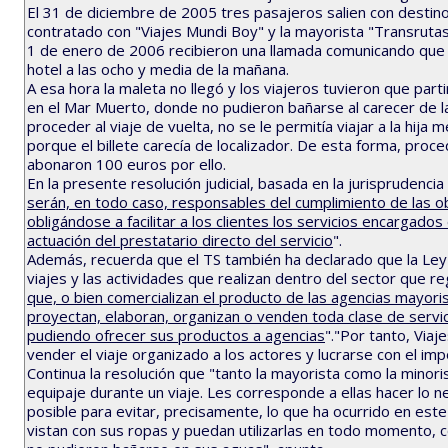
El 31 de diciembre de 2005 tres pasajeros salien con destino 
contratado con "Viajes Mundi Boy" y la mayorista "Transrutas
1 de enero de 2006 recibieron una llamada comunicando que é
hotel a las ocho y media de la mañana.
A esa hora la maleta no llegó y los viajeros tuvieron que parti
en el Mar Muerto, donde no pudieron bañarse al carecer de l
proceder al viaje de vuelta, no se le permitía viajar a la hij
porque el billete carecía de localizador. De esta forma, proced
abonaron 100 euros por ello.
En la presente resolución judicial, basada en la jurisprudenci
serán, en todo caso, responsables del cumplimiento de las obl
obligándose a facilitar a los clientes los servicios encargado
actuación del prestatario directo del servicio
".
Además, recuerda que el TS también ha declarado que la Ley 
viajes y las actividades que realizan dentro del sector que re
que, o bien comercializan el producto de las agencias mayori
proyectan, elaboran, organizan o venden toda clase de servic
pudiendo ofrecer sus productos a agencias
"."Por tanto, Via
vender el viaje organizado a los actores y lucrarse con el impo
Continua la resolución que "tanto la mayorista como la minori
equipaje durante un viaje. Les corresponde a ellas hacer lo 
posible para evitar, precisamente, lo que ha ocurrido en este
vistan con sus ropas y puedan utilizarlas en todo momento, 