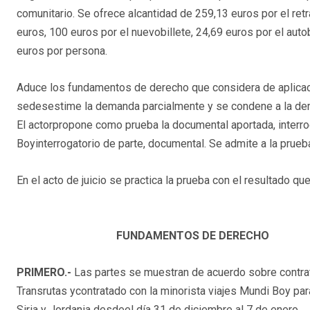
comunitario. Se ofrece alcantidad de 259,13 euros por el re
euros, 100 euros por el nuevobillete, 24,69 euros por el auto
euros por persona.
Aduce los fundamentos de derecho que considera de aplicaci
sedesestime la demanda parcialmente y se condene a la dema
El actorpropone como prueba la documental aportada, interr
Boyinterrogatorio de parte, documental. Se admite a la prueb
En el acto de juicio se practica la prueba con el resultado qu
FUNDAMENTOS DE DERECHO
PRIMERO.-
Las partes se muestran de acuerdo sobre contrat
Transrutas ycontratado con la minorista viajes Mundi Boy par
Siria y Jordania desdeel día 31 de diciembre al 7 de enero.