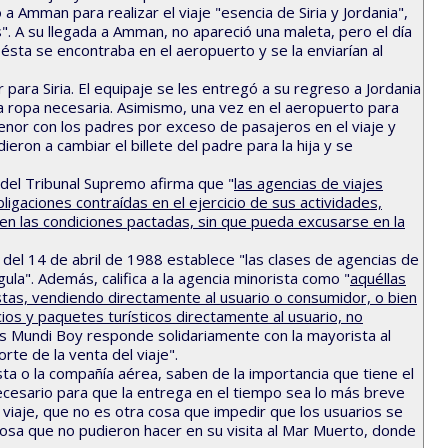
a Amman para realizar el viaje "esencia de Siria y Jordania",
". A su llegada a Amman, no apareció una maleta, pero el día
sta se encontraba en el aeropuerto y se la enviarían al
r para Siria. El equipaje se les entregó a su regreso a Jordania
a ropa necesaria. Asimismo, una vez en el aeropuerto para
a menor con los padres por exceso de pasajeros en el viaje y
ieron a cambiar el billete del padre para la hija y se
a del Tribunal Supremo afirma que "
las agencias de viajes
igaciones contraídas en el ejercicio de sus actividades,
s en las condiciones pactadas, sin que pueda excusarse en la
del 14 de abril de 1988 establece "las clases de agencias de
gula". Además, califica a la agencia minorista como "
aquéllas
stas, vendiendo directamente al usuario o consumidor, o bien
ios y paquetes turísticos directamente al usuario, no
jes Mundi Boy responde solidariamente con la mayorista al
rte de la venta del viaje".
sta o la compañía aérea, saben de la importancia que tiene el
necesario para que la entrega en el tiempo sea lo más breve
 viaje, que no es otra cosa que impedir que los usuarios se
cosa que no pudieron hacer en su visita al Mar Muerto, donde