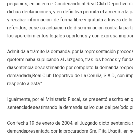
perjuicios, en un euro.- Condenando al Real Club Deportivo 
dichas declaraciones, y en definitiva permita el acceso a la
y recabar información, de forma libre y gratuita a través d
referidos, cese su actuación de discriminación contra la parte
los apercibimientos legales oportunos y con expresa imposi
Admitida a trámite la demanda, por la representación proces
queterminaba suplicando al Juzgado, tras los hechos y fund
díasentencia desestimando por completo la demanda respect
demandada,Real Club Deportivo de La Coruña, S.A.D., con i
respecto a ésta.".
Igualmente, por el Ministerio Fiscal, se presentó escrito en
sentenciadesestimando la demanda salvo que del período prob
Con fecha 19 de enero de 2004, el Juzgado dictó sentencia c
demandapresentada por la procuradora Sra. Pita Urgoiti, en 