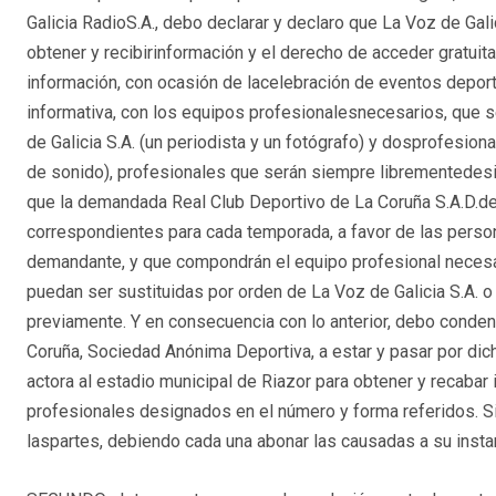
Galicia RadioS.A., debo declarar y declaro que La Voz de Gali
obtener y recibirinformación y el derecho de acceder gratuit
información, con ocasión de lacelebración de eventos deportiv
informativa, con los equipos profesionalesnecesarios, que 
de Galicia S.A. (un periodista y un fotógrafo) y dosprofesiona
de sonido), profesionales que serán siempre librementedesig
que la demandada Real Club Deportivo de La Coruña S.A.D.debe
correspondientes para cada temporada, a favor de las person
demandante, y que compondrán el equipo profesional necesari
puedan ser sustituidas por orden de La Voz de Galicia S.A. o
previamente. Y en consecuencia con lo anterior, debo conde
Coruña, Sociedad Anónima Deportiva, a estar y pasar por dic
actora al estadio municipal de Riazor para obtener y recabar 
profesionales designados en el número y forma referidos. S
laspartes, debiendo cada una abonar las causadas a su instan