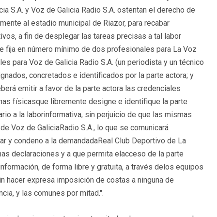
cia S.A. y Voz de Galicia Radio S.A. ostentan el derecho de
amente al estadio municipal de Riazor, para recabar
os, a fin de desplegar las tareas precisas a tal labor
se fija en número mínimo de dos profesionales para La Voz
les para Voz de Galicia Radio S.A. (un periodista y un técnico
nados, concretados e identificados por la parte actora; y
rá emitir a favor de la parte actora las credenciales
as físicasque libremente designe e identifique la parte
o a la laborinformativa, sin perjuicio de que las mismas
 de Voz de GaliciaRadio S.A., lo que se comunicará
nar y condeno a la demandadaReal Club Deportivo de La
has declaraciones y a que permita elacceso de la parte
información, de forma libre y gratuita, a través delos equipos
in hacer expresa imposición de costas a ninguna de
cia, y las comunes por mitad.".