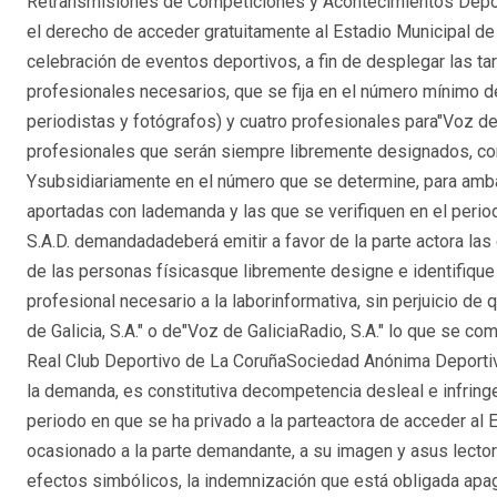
Retransmisiones de Competiciones y Acontecimientos Deporti
el derecho de acceder gratuitamente al Estadio Municipal de 
celebración de eventos deportivos, a fin de desplegar las tar
profesionales necesarios, que se fija en el número mínimo de
periodistas y fotógrafos) y cuatro profesionales para"Voz de 
profesionales que serán siempre libremente designados, conc
Ysubsidiariamente en el número que se determine, para am
aportadas con lademanda y las que se verifiquen en el period
S.A.D. demandadadeberá emitir a favor de la parte actora la
de las personas físicasque libremente designe e identifiqu
profesional necesario a la laborinformativa, sin perjuicio d
de Galicia, S.A." o de"Voz de GaliciaRadio, S.A." lo que se co
Real Club Deportivo de La CoruñaSociedad Anónima Deportiva
la demanda, es constitutiva decompetencia desleal e infringe 
periodo en que se ha privado a la parteactora de acceder al 
ocasionado a la parte demandante, a su imagen y asus lectores
efectos simbólicos, la indemnización que está obligada apaga