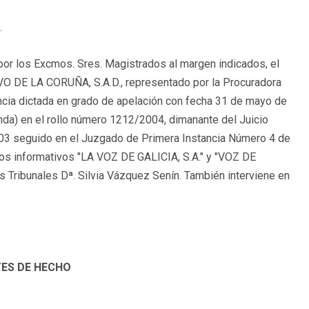
.
por los Excmos. Sres. Magistrados al margen indicados, el
O DE LA CORUÑA, S.A.D., representado por la Procuradora
encia dictada en grado de apelación con fecha 31 de mayo de
nda) en el rollo número 1212/2004, dimanante del Juicio
003 seguido en el Juzgado de Primera Instancia Número 4 de
ios informativos "LA VOZ DE GALICIA, S.A." y "VOZ DE
s Tribunales Dª. Silvia Vázquez Senín. También interviene en
ES DE HECHO