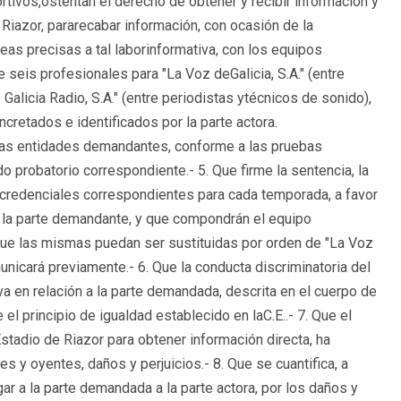
vos,ostentan el derecho de obtener y recibir información y
Riazor, pararecabar información, con ocasión de la
eas precisas a tal laborinformativa, con los equipos
 seis profesionales para "La Voz deGalicia, S.A." (entre
Galicia Radio, S.A." (entre periodistas ytécnicos de sonido),
retados e identificados por la parte actora.
bas entidades demandantes, conforme a las pruebas
o probatorio correspondiente.- 5. Que firme la sentencia, la
s credenciales correspondientes para cada temporada, a favor
e la parte demandante, y que compondrán el equipo
e que las mismas puedan ser sustituidas por orden de "La Voz
municará previamente.- 6. Que la conducta discriminatoria del
 en relación a la parte demandada, descrita en el cuerpo de
el principio de igualdad establecido en laC.E..- 7. Que el
Estadio de Riazor para obtener información directa, ha
 y oyentes, daños y perjuicios.- 8. Que se cuantifica, a
r a la parte demandada a la parte actora, por los daños y