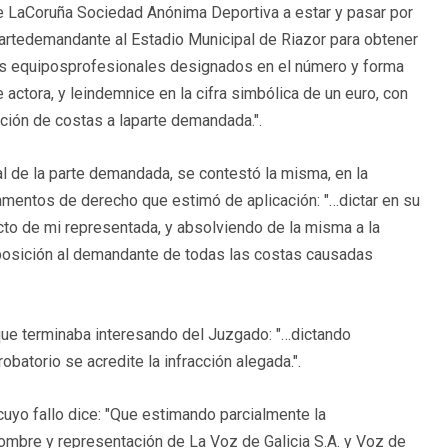
de LaCoruña Sociedad Anónima Deportiva a estar y pasar por
 partedemandante al Estadio Municipal de Riazor para obtener
e los equiposprofesionales designados en el número y forma
 actora, y leindemnice en la cifra simbólica de un euro, con
ción de costas a laparte demandada.".
al de la parte demandada, se contestó la misma, en la
amentos de derecho que estimó de aplicación: "…dictar en su
o de mi representada, y absolviendo de la misma a la
mposición al demandante de todas las costas causadas
 que terminaba interesando del Juzgado: "…dictando
atorio se acredite la infracción alegada.".
uyo fallo dice: "Que estimando parcialmente la
nombre y representación de La Voz de Galicia S.A. y Voz de