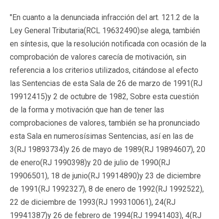
"En cuanto a la denunciada infracción del art. 121.2 de la
Ley General Tributaria(
RCL 19632490
)se alega, también
en síntesis, que la resolución notificada con ocasión de la
comprobación de valores carecía de motivación, sin
referencia a los criterios utilizados, citándose al efecto
las Sentencias de esta Sala de 26 de marzo de 1991(
RJ
19912415
)y 2 de octubre de 1982, Sobre esta cuestión
de la forma y motivación que han de tener las
comprobaciones de valores, también se ha pronunciado
esta Sala en numerosísimas Sentencias, así en las de
3(
RJ 19893734
)y 26 de mayo de 1989(
RJ 19894607
), 20
de enero(
RJ 1990398
)y 20 de julio de 1990(
RJ
19906501
), 18 de junio(
RJ 19914890
)y 23 de diciembre
de 1991(
RJ 1992327
), 8 de enero de 1992(
RJ 1992522
),
22 de diciembre de 1993(
RJ 199310061
), 24(
RJ
19941387
)y 26 de febrero de 1994(
RJ 19941403
), 4(
RJ