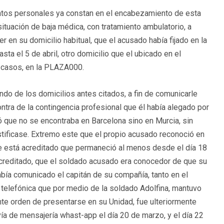
atos personales ya constan en el encabezamiento de esta
ituación de baja médica, con tratamiento ambulatorio, a
er en su domicilio habitual, que el acusado había fijado en la
a el 5 de abril, otro domicilio que el ubicado en el
s casos, en la PLAZA000.
ndo de los domicilios antes citados, a fin de comunicarle
ontra de la contingencia profesional que él había alegado por
 que no se encontraba en Barcelona sino en Murcia, sin
stificase. Extremo este que el propio acusado reconoció en
e está acreditado que permaneció al menos desde el día 18
acreditado, que el soldado acusado era conocedor de que su
abía comunicado el capitán de su compañía, tanto en el
n telefónica que por medio de la soldado Adolfina, mantuvo
te orden de presentarse en su Unidad, fue ulteriormente
vía de mensajería whast-app el día 20 de marzo, y el día 22