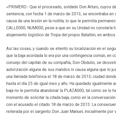
«PRIMERO.- Que el procesado, soldado Don Arturo, cuyos d
sentencia, con fecha 1 de marzo de 2013, se encontraba en s
causa de una lesión en la rodilla, lo que le permitía permanec
CALLE000, NUM000, pese a que en su Unidad no constaría hast
alojamiento logístico de Tropa del propio Batallón, en ambo
Así las cosas, y cuando se intentó su localización en el segu
que la baja acordada lo era por una contingencia común, en c
consejo del capitán de su compañía, Don Obdulio, se desveló
autorización alguna de sus mandos ni causa alguna que lo ju
una llamada telefónica el 18 de marzo de 2013; ciudad dond
hasta el día 25 de igual mes y año. Ha quedado igualmente 
baja no le permitía abandonar la PLAZA000, tal como se lo h
momento de solicitar la citada baja, como en la conversació
con el acusado el citado 18 de marzo de 2013. La consecuen
reiterada por el sargento Don Juan Manuel, inicialmente por 