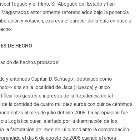
iscal Togado y el Iltmo. Sr. Abogado del Estado y han
y Magistrados anteriormente referenciados bajo la ponencia
iberación y votación, expresa el parecer de la Sala en base a
recho.
ES DE HECHO
aración de hechos probados:
o y entonces Capitán D. Santiago , destinado como
nco>> sita en la localidad de Jaca (Huesca) y único
ustificar los gastos e ingresos de la Residencia en tal
l de la cantidad de cuatro mil diez euros con quince céntimos
pondientes al mes de julio del año 2008. La apropiación fue
cia Logística quien, alertado por la disminución de los
do la facturación del mes de julio mediante la comprobación
rprendido el día 6 de agosto de 2008 cuando el ahora