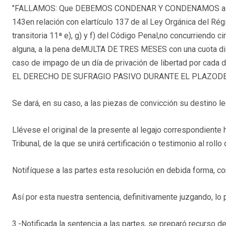
"FALLAMOS: Que DEBEMOS CONDENAR Y CONDENAMOS aBenedic
143en relación con elartículo 137 de al Ley Orgánica del Rég
transitoria 11ª e), g) y f) del Código Penal,no concurriendo c
alguna, a la pena deMULTA DE TRES MESES con una cuota dia
caso de impago de un día de privación de libertad por c
EL DERECHO DE SUFRAGIO PASIVO DURANTE EL PLAZODE UN 
Se dará, en su caso, a las piezas de convicción su destino le
Llévese el original de la presente al legajo correspondiente
Tribunal, de la que se unirá certificación o testimonio al rollo
Notifíquese a las partes esta resolución en debida forma, c
Así por esta nuestra sentencia, definitivamente juzgando, 
3.-Notificada la sentencia a las partes, se preparó recurso d