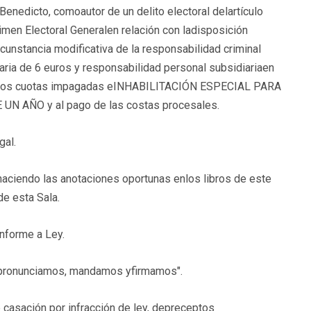
to, comoautor de un delito electoral delartículo
imen Electoral Generalen relación con ladisposición
ircunstancia modificativa de la responsabilidad criminal
ria de 6 euros y responsabilidad personal subsidiariaen
ada dos cuotas impagadas eINHABILITACIÓN ESPECIAL PARA
AÑO y al pago de las costas procesales.
gal.
 haciendo las anotaciones oportunas enlos libros de este
 de esta Sala.
onforme a Ley.
lo pronunciamos, mandamos yfirmamos".
e casación por infracción de ley, depreceptos