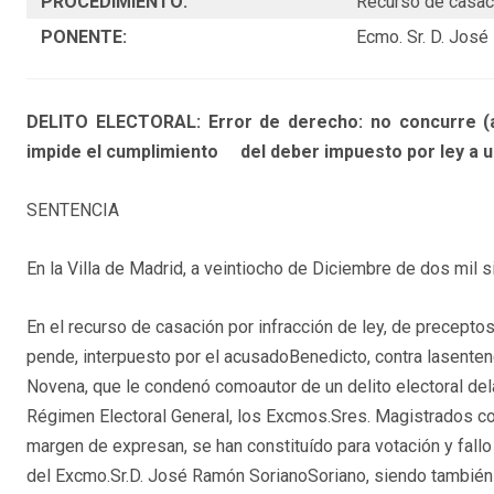
PROCEDIMIENTO:
Recurso de casa
PONENTE:
Ecmo. Sr. D. José
DELITO ELECTORAL: Error de derecho: no concurre (art. 
impide el cumplimiento del deber impuesto por ley a u
SENTENCIA
En la Villa de Madrid, a veintiocho de Diciembre de dos mil s
En el recurso de casación por infracción de ley, de precept
pende, interpuesto por el acusadoBenedicto, contra lasentenc
Novena, que le condenó comoautor de un delito electoral dela
Régimen Electoral General, los Excmos.Sres. Magistrados c
margen de expresan, se han constituído para votación y fallo
del Excmo.Sr.D. José Ramón SorianoSoriano, siendo también p