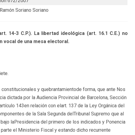
ción 672/2007
 Ramón Soriano Soriano
14-3 C.P.). La libertad ideológica (art. 16.1 C.E.) no
n vocal de una mesa electoral.
iete.
os constitucionales y quebrantamientode forma, que ante Nos
ia dictada por la Audiencia Provincial de Barcelona, Sección
rtículo 143en relación con elart. 137 de la Ley Orgánica del
omponentes de la Sala Segunda delTribunal Supremo que al
 bajo laPresidencia del primero de los indicados y Ponencia
arte el Ministerio Fiscal y estando dicho recurrente