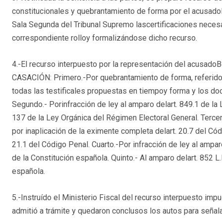
constitucionales y quebrantamiento de forma por el acusado
Sala Segunda del Tribunal Supremo lascertificaciones necesa
correspondiente rolloy formalizándose dicho recurso.
4.-El recurso interpuesto por la representación del acusad
CASACIÓN: Primero.-Por quebrantamiento de forma, referido al
todas las testificales propuestas en tiempoy forma y los do
Segundo.- Porinfracción de ley al amparo delart. 849.1 de la L.
137 de la Ley Orgánica del Régimen Electoral General. Tercero
por inaplicación de la eximente completa delart. 20.7 del Códi
21.1 del Código Penal. Cuarto.-Por infracción de ley al amparo 
de la Constitución española. Quinto.- Al amparo delart. 852 L.
española.
5.-Instruído el Ministerio Fiscal del recurso interpuesto im
admitió a trámite y quedaron conclusos los autos para señal