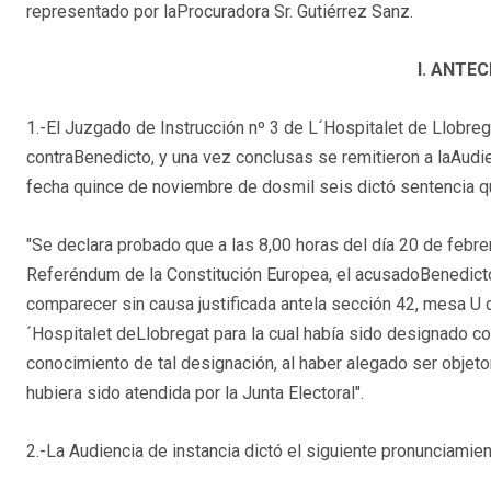
representado por laProcuradora Sr. Gutiérrez Sanz.
I. ANTE
1.-El Juzgado de Instrucción nº 3 de L´Hospitalet de Llobre
contraBenedicto, y una vez conclusas se remitieron a laAudi
fecha quince de noviembre de dosmil seis dictó sentencia
"Se declara probado que a las 8,00 horas del día 20 de febr
Referéndum de la Constitución Europea, el acusadoBenedict
comparecer sin causa justificada antela sección 42, mesa U d
´Hospitalet deLlobregat para la cual había sido designado 
conocimiento de tal designación, al haber alegado ser objetor
hubiera sido atendida por la Junta Electoral".
2.-La Audiencia de instancia dictó el siguiente pronunciamien