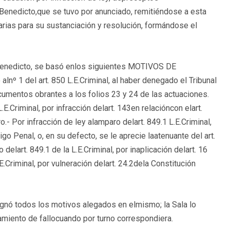
Benedicto,que se tuvo por anunciado, remitiéndose a esta
rias para su sustanciación y resolución, formándose el
oBenedicto, se basó enlos siguientes MOTIVOS DE
nº 1 del art. 850 L.E.Criminal, al haber denegado el Tribunal
cumentos obrantes a los folios 23 y 24 de las actuaciones.
E.Criminal, por infracción delart. 143en relacióncon elart.
.- Por infracción de ley alamparo delart. 849.1 L.E.Criminal,
go Penal, o, en su defecto, se le aprecie laatenuante del art.
delart. 849.1 de la L.E.Criminal, por inaplicación delart. 16
E.Criminal, por vulneración delart. 24.2dela Constitución
pugnó todos los motivos alegados en elmismo; la Sala lo
amiento de fallocuando por turno correspondiera.