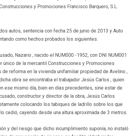
il Construcciones y Promociones Francisco Barquero, S.L.
idos autos, sentencia con fecha 25 de junio de 2013 y Auto
sentando como hechos probados los siguientes:
 acusado, Nazario , nacido el NUM000 -1952, con DNI NUM001
or único de la mercantil Construcciones y Promociones
 de reforma en la vivienda unifamiliar propiedad de Avelino ,
icha obra se encontraba el trabajador Jesús Carlos , quien
bien ese mismo día, bien en días precedentes, sine estar de
acusado, constructor y director de la obra, Jesús Carlos
cretamente colocando los tabiques de ladrillo sobre los que
elo cedió, cayendo desde una altura aproximada de 3 metros.
ón y del riesgo que dicho incumplimiento suponía, no instaló