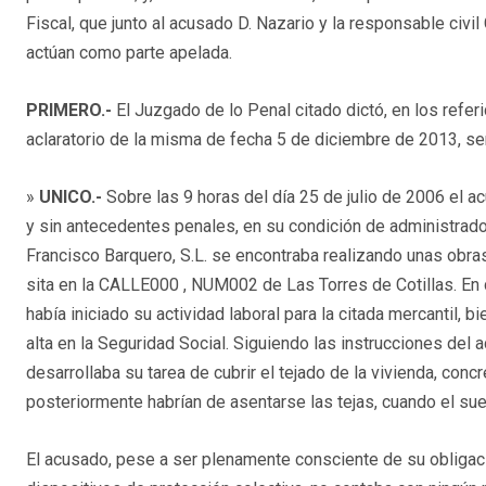
Fiscal, que junto al acusado D. Nazario y la responsable civ
actúan como parte apelada.
PRIMERO.-
El Juzgado de lo Penal citado dictó, en los refer
aclaratorio de la misma de fecha 5 de diciembre de 2013, 
»
UNICO.-
Sobre las 9 horas del día 25 de julio de 2006 el
y sin antecedentes penales, en su condición de administrad
Francisco Barquero, S.L. se encontraba realizando unas obras
sita en la CALLE000 , NUM002 de Las Torres de Cotillas. En d
había iniciado su actividad laboral para la citada mercantil, 
alta en la Seguridad Social. Siguiendo las instrucciones del 
desarrollaba su tarea de cubrir el tejado de la vivienda, con
posteriormente habrían de asentarse las tejas, cuando el su
El acusado, pese a ser plenamente consciente de su obligaci