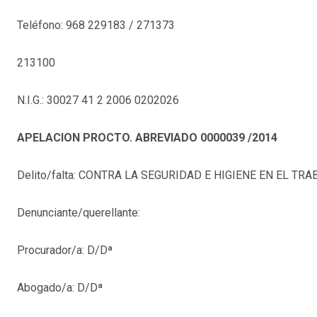
Teléfono: 968 229183 / 271373
213100
N.I.G.: 30027 41 2 2006 0202026
APELACION PROCTO. ABREVIADO 0000039 /2014
Delito/falta: CONTRA LA SEGURIDAD E HIGIENE EN EL TR
Denunciante/querellante:
Procurador/a: D/Dª
Abogado/a: D/Dª