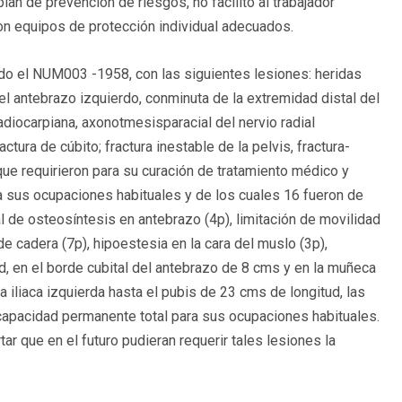
lan de prevención de riesgos, no facilitó al trabajador
con equipos de protección individual adecuados.
do el NUM003 -1958, con las siguientes lesiones: heridas
del antebrazo izquierdo, conminuta de la extremidad distal del
 radiocarpiana, axonotmesisparacial del nervio radial
actura de cúbito; fractura inestable de la pelvis, fractura-
que requirieron para su curación de tratamiento médico y
ra sus ocupaciones habituales y de los cuales 16 fueron de
l de osteosíntesis en antebrazo (4p), limitación de movilidad
de cadera (7p), hipoestesia en la cara del muslo (3p),
ud, en el borde cubital del antebrazo de 8 cms y en la muñeca
 iliaca izquierda hasta el pubis de 23 cms de longitud, las
capacidad permanente total para sus ocupaciones habituales.
r que en el futuro pudieran requerir tales lesiones la