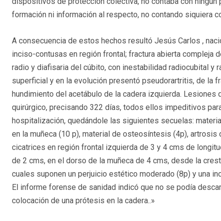
dispositivos de protección colectiva, no contaba con ningún p
formación ni información al respecto, no contando siquiera 
A consecuencia de estos hechos resultó Jesús Carlos , naci
inciso-contusas en región frontal; fractura abierta compleja 
radio y diafisaria del cúbito, con inestabilidad radiocubital y
superficial y en la evolución presentó pseudorartritis, de la fr
hundimiento del acetábulo de la cadera izquierda. Lesiones 
quirúrgico, precisando 322 días, todos ellos impeditivos pa
hospitalización, quedándole las siguientes secuelas: materia
en la muñeca (10 p), material de osteosíntesis (4p), artrosis 
cicatrices en región frontal izquierda de 3 y 4 cms de longit
de 2 cms, en el dorso de la muñeca de 4 cms, desde la cresta
cuales suponen un perjuicio estético moderado (8p) y una in
El informe forense de sanidad indicó que no se podía descarta
colocación de una prótesis en la cadera..»