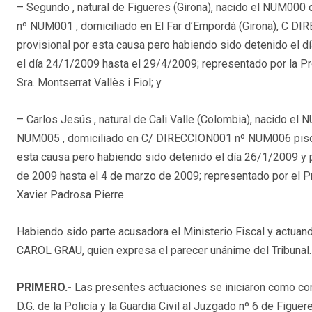
– Segundo , natural de Figueres (Girona), nacido el NUM000 d
nº NUM001 , domiciliado en El Far d’Empordà (Girona), C 
provisional por esta causa pero habiendo sido detenido el 
el día 24/1/2009 hasta el 29/4/2009; representado por la Pro
Sra. Montserrat Vallès i Fiol; y
– Carlos Jesús , natural de Cali Valle (Colombia), nacido el N
NUM005 , domiciliado en C/ DIRECCION001 nº NUM006 piso N
esta causa pero habiendo sido detenido el día 26/1/2009 y 
de 2009 hasta el 4 de marzo de 2009; representado por el Pr
Xavier Padrosa Pierre.
Habiendo sido parte acusadora el Ministerio Fiscal y actua
CAROL GRAU, quien expresa el parecer unánime del Tribunal.
PRIMERO.-
Las presentes actuaciones se iniciaron como cons
D.G. de la Policía y la Guardia Civil al Juzgado nº 6 de Figue