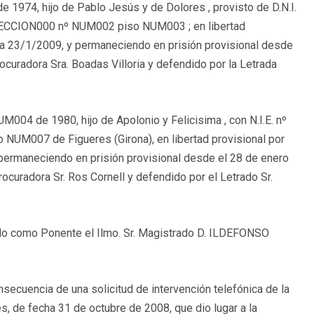
e 1974, hijo de Pablo Jesús y de Dolores , provisto de D.N.I.
DIRECCION000 nº NUM002 piso NUM003 ; en libertad
día 23/1/2009, y permaneciendo en prisión provisional desde
curadora Sra. Boadas Villoria y defendido por la Letrada
UM004 de 1980, hijo de Apolonio y Felicisima , con N.I.E. nº
UM007 de Figueres (Girona), en libertad provisional por
permaneciendo en prisión provisional desde el 28 de enero
ocuradora Sr. Ros Cornell y defendido por el Letrado Sr.
ndo como Ponente el Ilmo. Sr. Magistrado D. ILDEFONSO
ecuencia de una solicitud de intervención telefónica de la
res, de fecha 31 de octubre de 2008, que dio lugar a la