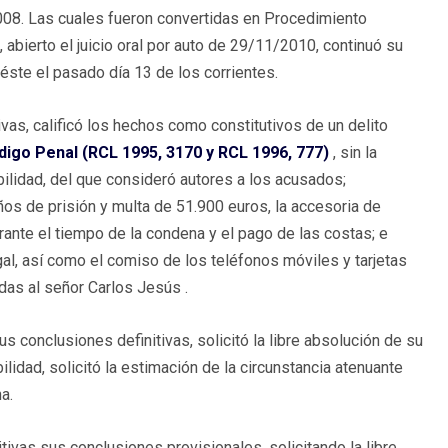
008. Las cuales fueron convertidas en Procedimiento
abierto el juicio oral por auto de 29/11/2010, continuó su
 éste el pasado día 13 de los corrientes.
ivas, calificó los hechos como constitutivos de un delito
digo Penal (RCL 1995, 3170 y RCL 1996, 777)
, sin la
ilidad, del que consideró autores a los acusados;
ños de prisión y multa de 51.900 euros, la accesoria de
rante el tiempo de la condena y el pago de las costas; e
gal, así como el comiso de los teléfonos móviles y tarjetas
das al señor Carlos Jesús .
 conclusiones definitivas, solicitó la libre absolución de su
lidad, solicitó la estimación de la circunstancia atenuante
a.
ivas sus conclusiones provisionales, solicitando la libre