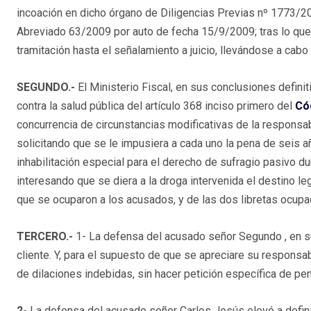
incoación en dicho órgano de Diligencias Previas nº 1773/2
Abreviado 63/2009 por auto de fecha 15/9/2009; tras lo que, 
tramitación hasta el señalamiento a juicio, llevándose a cabo
SEGUNDO.-
El Ministerio Fiscal, en sus conclusiones definit
contra la salud pública del artículo 368 inciso primero del
Có
concurrencia de circunstancias modificativas de la responsab
solicitando que se le impusiera a cada uno la pena de seis a
inhabilitación especial para el derecho de sufragio pasivo du
interesando que se diera a la droga intervenida el destino le
que se ocuparon a los acusados, y de las dos libretas ocupa
TERCERO.-
1- La defensa del acusado señor Segundo , en sus
cliente. Y, para el supuesto de que se apreciare su responsabi
de dilaciones indebidas, sin hacer petición específica de pen
2-
La defensa del acusado señor Carlos Jesús elevó a definit