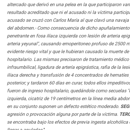
altercado que derivó en una pelea en la que participaron var
resultado acreditado que ni el acusado ni la víctima parti
acusado se cruzó con Carlos María al que clavó una navaja 
del abdomen.- Como consecuencia de dicho apuñalamiento Ca
penetrante en fosa ilíaca izquierda con lesión de arteria epi
arteria yeyunal", causando emoperitoneo profuso de 2500 
evidente riesgo vital y que le hubieran causado la muerte d
hospitalario. Las mismas precisaron de tratamiento médico 
infraumbilical, ligadura de artería epigrástica, rafia de la l
ilíaca derecha y transfusión de 4 concentrados de hematíes
posterior; y tardaron 60 días en curar, todos ellos impeditiv
fueron de ingreso hospitalario, quedándole como secuelas "un
izquierda, cicatriz de 19 centímetros en la línea media abdom
en su conjunto suponen un defecto estético moderado.
SEG
agresión o provocación alguna por parte de la víctima.
TERC
se encontraba bajo los efectos de previa ingesta alcohólica 
llegar a anularlas
".