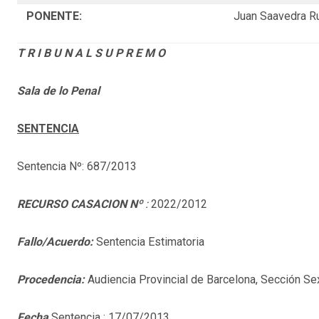
PONENTE:
Juan Saavedra R
T R I B U N A L S U P R E M O
Sala de lo Penal
SENTENCIA
Sentencia Nº: 687/2013
RECURSO CASACION
Nº
:
2022/2012
Fallo/Acuerdo:
Sentencia Estimatoria
Procedencia:
Audiencia Provincial de Barcelona, Sección Sex
Fecha
Sentencia : 17/07/2013