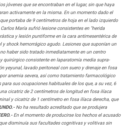
ios jóvenes que se encontraban en el lugar, sin que haya
ciparan activamente en la misma. En un momento dado el
que portaba de 9 centímetros de hoja en el lado izquierdo
rlos María sufrió lesione consistentes en "herida
grástica y lesión puntiforme en la cara antimesentérica de
ml y shock hemorrágico agudo. Lesiones que suponían un
e no haber sido tratado inmediatamente en un centro
y quirúrgico consistente en laparatomía media supra-
esión yeyunal, lavado peritoneal con suero y drenaje en fosa
 por anemia severa, así como tratamiento farmacológico
os para sus ocupaciones habituales de los que, a su vez, 6
a cicatriz de 2 centímetros de longitud en fosa ilíaca
inal y cicatriz de 1 centímetro en fosa ilíaca derecha, que
UNDO.-
No ha resultado acreditado que se produjera
ERO.-
En el momento de producirse los hechos el acusado
que disminuía sus facultades cognitivas y volitivas sin