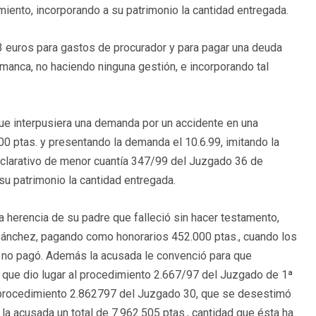
miento, incorporando a su patrimonio la cantidad entregada.
783 euros para gastos de procurador y para pagar una deuda
manca, no haciendo ninguna gestión, e incorporando tal
ue interpusiera una demanda por un accidente en una
00 ptas. y presentando la demanda el 10.6.99, imitando la
declarativo de menor cuantía 347/99 del Juzgado 36 de
su patrimonio la cantidad entregada.
a herencia de su padre que falleció sin hacer testamento,
Sánchez, pagando como honorarios 452.000 ptas., cuando los
a no pagó. Además la acusada le convenció para que
 que dio lugar al procedimiento 2.667/97 del Juzgado de 1ª
el procedimiento 2.862797 del Juzgado 30, que se desestimó
 la acusada un total de 7.962.505 ptas., cantidad que ésta ha