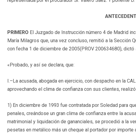
representada por el procurador Sr. Valero Sáez. Y ponente D.
ANTECEDENT
PRIMERO
El Juzgado de Instrucción número 4 de Madrid inc
María Milagros que, una vez concluso, remitió a la Sección Q
con fecha 1 de diciembre de 2005(
PROV 200634680
), dict
«Probado, y así se declara, que:
I.–La acusada, abogada en ejercicio, con despacho en la CA
aprovechando el clima de confianza con sus clientes, realizó
1) En diciembre de 1993 fue contratada por Soledad para que l
penales, creándose un gran clima de confianza entre la acusa
matrimonial y liquidación de gananciales, se procedió a la v
pesetas en metálico más un cheque al portador por importe d