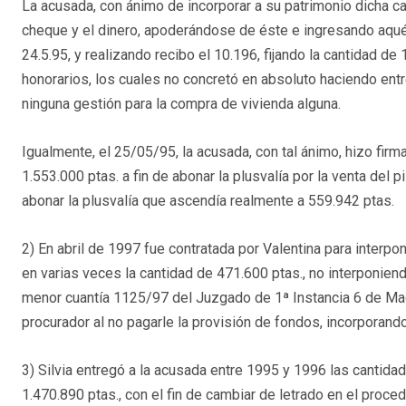
La acusada, con ánimo de incorporar a su patrimonio dicha ca
cheque y el dinero, apoderándose de éste e ingresando aqué
24.5.95, y realizando recibo el 10.196, fijando la cantidad de
honorarios, los cuales no concretó en absoluto haciendo entr
ninguna gestión para la compra de vivienda alguna.
Igualmente, el 25/05/95, la acusada, con tal ánimo, hizo fir
1.553.000 ptas. a fin de abonar la plusvalía por la venta del p
abonar la plusvalía que ascendía realmente a 559.942 ptas.
2) En abril de 1997 fue contratada por Valentina para inter
en varias veces la cantidad de 471.600 ptas., no interponiend
menor cuantía 1125/97 del Juzgado de 1ª Instancia 6 de Madr
procurador al no pagarle la provisión de fondos, incorporando
3) Silvia entregó a la acusada entre 1995 y 1996 las cantidad
1.470.890 ptas., con el fin de cambiar de letrado en el proc