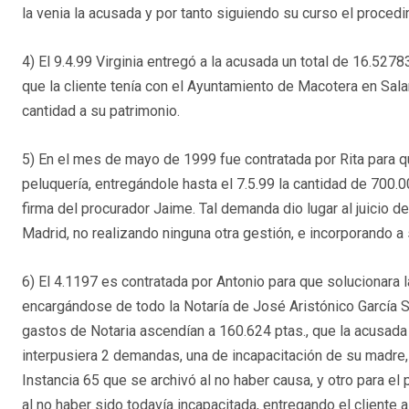
la venia la acusada y por tanto siguiendo su curso el procedi
4) El 9.4.99 Virginia entregó a la acusada un total de 16.52
que la cliente tenía con el Ayuntamiento de Macotera en Sala
cantidad a su patrimonio.
5) En el mes de mayo de 1999 fue contratada por Rita para q
peluquería, entregándole hasta el 7.5.99 la cantidad de 700.0
firma del procurador Jaime. Tal demanda dio lugar al juicio 
Madrid, no realizando ninguna otra gestión, e incorporando a 
6) El 4.1197 es contratada por Antonio para que solucionara l
encargándose de todo la Notaría de José Aristónico García 
gastos de Notaria ascendían a 160.624 ptas., que la acusad
interpusiera 2 demandas, una de incapacitación de su madre,
Instancia 65 que se archivó al no haber causa, y otro para 
al no haber sido todavía incapacitada, entregando el cliente a