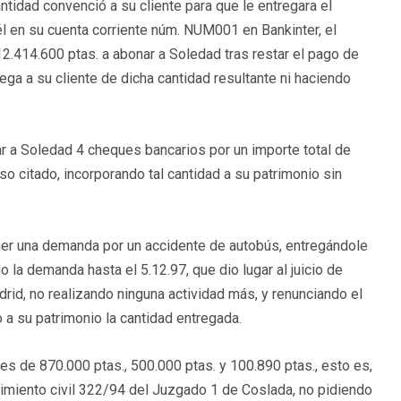
ntidad convenció a su cliente para que le entregara el
l en su cuenta corriente núm. NUM001 en Bankinter, el
 12.414.600 ptas. a abonar a Soledad tras restar el pago de
ega a su cliente de dicha cantidad resultante ni haciendo
mar a Soledad 4 cheques bancarios por un importe total de
iso citado, incorporando tal cantidad a su patrimonio sin
poner una demanda por un accidente de autobús, entregándole
o la demanda hasta el 5.12.97, que dio lugar al juicio de
id, no realizando ninguna actividad más, y renunciando el
 a su patrimonio la cantidad entregada.
es de 870.000 ptas., 500.000 ptas. y 100.890 ptas., esto es,
edimiento civil 322/94 del Juzgado 1 de Coslada, no pidiendo