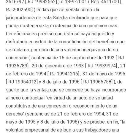
2616/97 [
RJ 19982562
] ) o 18-9-2001 ( Rec. 4611/00 [
RJ 2002590
] ) en las que se señala cómo «la
jurisprudencia de esta Sala ha declarado que para que
pueda sostenerse la existencia de una condición más
beneficiosa es preciso que ésta se haya adquirido y
disfrutado en virtud de la consolidación del beneficio que
se reclama, por obra de una voluntad inequívoca de su
concesión ( sentencia de 16 de septiembre de 1992 [
RJ
19926789
] , 20 de diciembre de 1993 [
RJ 19939974
] , 21
de febrero de 1994 [
RJ 19941216
] , 31 de mayo de 1995
[
RJ 19954012
] y 8 de julio de 1996 [
RJ 19965758
] ), de
suerte que la ventaja que se concede se haya incorporado
al nexo contractual "en virtud de un acto de voluntad
constitutivo de una concesión o reconocimiento de un
derecho" (sentencias de 21 de febrero de 1994, 31 de
mayo de 1995 y 8 de julio de 1996) y se pruebe, en fin, "la
voluntad empresarial de atribuir a sus trabajadores una