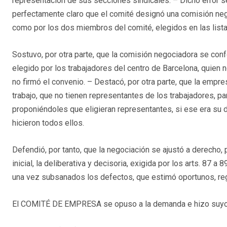
representación de sus secciones sindicales. – Dicho error 
perfectamente claro que el comité designó una comisión ne
como por los dos miembros del comité, elegidos en las list
Sostuvo, por otra parte, que la comisión negociadora se co
elegido por los trabajadores del centro de Barcelona, quien 
no firmó el convenio. – Destacó, por otra parte, que la empre
trabajo, que no tienen representantes de los trabajadores, pa
proponiéndoles que eligieran representantes, si ese era su 
hicieron todos ellos.
Defendió, por tanto, que la negociación se ajustó a derecho,
inicial, la deliberativa y decisoria, exigida por los arts. 87 
una vez subsanados los defectos, que estimó oportunos, regi
El COMITÉ DE EMPRESA se opuso a la demanda e hizo suyos