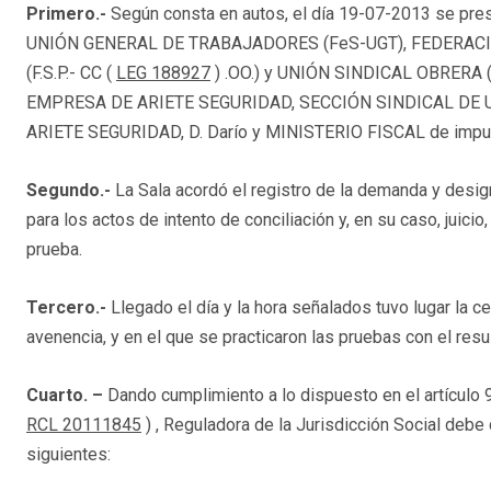
Primero.-
Según consta en autos, el día 19-07-2013 se 
UNIÓN GENERAL DE TRABAJADORES (FeS-UGT), FEDERAC
(F.S.P.- CC (
LEG 188927
) .OO.) y UNIÓN SINDICAL OBRERA 
EMPRESA DE ARIETE SEGURIDAD, SECCIÓN SINDICAL DE U
ARIETE SEGURIDAD, D. Darío y MINISTERIO FISCAL de impug
Segundo.-
La Sala acordó el registro de la demanda y desig
para los actos de intento de conciliación y, en su caso, juicio
prueba.
Tercero.-
Llegado el día y la hora señalados tuvo lugar la cel
avenencia, y en el que se practicaron las pruebas con el resu
Cuarto. –
Dando cumplimiento a lo dispuesto en el artículo 
RCL 20111845
) , Reguladora de la Jurisdicción Social deb
siguientes: