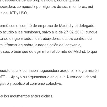
se desprende de las propias actas, donde queda
gociadora, compuesta por algunos de sus miembros, así
as de UGT y USO.
nformó con el comité de empresa de Madrid y el delegado
no acudió a las reuniones, salvo a la de 27-02-2013, aunque
sa se dirigió a todos los trabajadores de los centros de
ra informarles sobre la negociación del convenio,
deseo, o bien que delegaran en el comité de Madrid, lo que
 puesto que la comisión negociadora acredita la legitimación
a 89ET . – Apoyó su argumentario en que la Autoridad Laboral,
stró y publicó el convenio colectivo.
 los argumentos antes dichos.