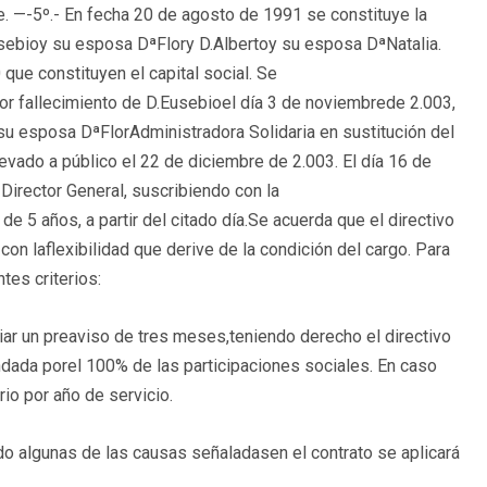
. —-5º.- En fecha 20 de agosto de 1991 se constituye la
bioy su esposa DªFlory D.Albertoy su esposa DªNatalia.
que constituyen el capital social. Se
or fallecimiento de D.Eusebioel día 3 de noviembrede 2.003,
su esposa DªFlorAdministradora Solidaria en sustitución del
levado a público el 22 de diciembre de 2.003. El día 16 de
Director General, suscribiendo con la
e 5 años, a partir del citado día.Se acuerda que el directivo
con laflexibilidad que derive de la condición del cargo. Para
tes criterios:
ar un preaviso de tres meses,teniendo derecho el directivo
ndada porel 100% de las participaciones sociales. En caso
rio por año de servicio.
ndo algunas de las causas señaladasen el contrato se aplicará