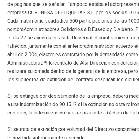
de paginas que se señalan. Tampoco estaba el actorpresente
empresa CORUÑESA DEETIQUETAS S.L. por los socios D.Euse
Cada matrimonio seadjudica 500 participaciones de las 1000 
nombraAdministradores Solidarios a D.Eusebioy D.Alberto. P
el día 27 se acuerda en Junta Universal el nombramiento de 
fallecido, juntamente con el anterioradministrador, acuerdo e
abril de 2.004, elactor es contratado por la demandada como 
AdministradoraDªFlorcontrato de Alta Dirección con duración d
realizará su jornada dentro de la general de la empresa, pero 
los supuestos de extinción del contrato seaplican los siguien
Si se extingue por desistimiento de la empresa, deberá medi
a una indemnización de 90.151? si la extinción no está refre
contrario, la indemnización será equivalente a 60días de sala
Si se trata de extinción por voluntad del Directivo concurrie
el apartado anteriormente reseñado.