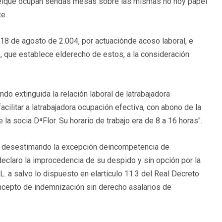
n elque ocupan sendas mesas sobre las mismas no hoy papel
e.
 18 de agosto de 2.004, por actuaciónde acoso laboral, e
s, que establece elderecho de estos, a la consideración
ndo extinguida la relación laboral de latrabajadora
cilitar a latrabajadora ocupación efectiva, con abono de la
 la socia DªFlor. Su horario de trabajo era de 8 a 16 horas".
"Que desestimando la excepción deincompetencia de
eclaro la improcedencia de su despido y sin opción por la
 salvo lo dispuesto en elartículo 11.3 del Real Decreto
ncepto de indemnización sin derecho asalarios de