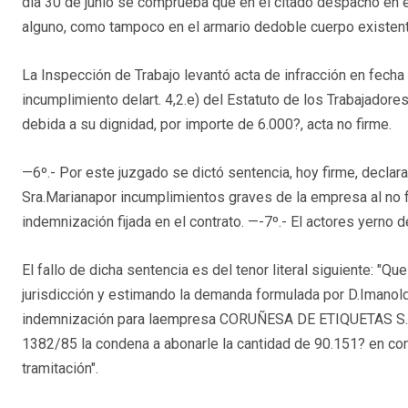
día 30 de junio se comprueba que en el citado despacho e
alguno, como tampoco en el armario dedoble cuerpo existent
La Inspección de Trabajo levantó acta de infracción en fecha
incumplimiento delart. 4,2.e) del Estatuto de los Trabajadore
debida a su dignidad, por importe de 6.000?, acta no firme.
—6º.- Por este juzgado se dictó sentencia, hoy firme, declara
Sra.Marianapor incumplimientos graves de la empresa al no fa
indemnización fijada en el contrato. —-7º.- El actores yerno de
El fallo de dicha sentencia es del tenor literal siguiente: 
jurisdicción y estimando la demanda formulada por D.Imanold
indemnización para laempresa CORUÑESA DE ETIQUETAS S.L. a
1382/85 la condena a abonarle la cantidad de 90.151? en co
tramitación".