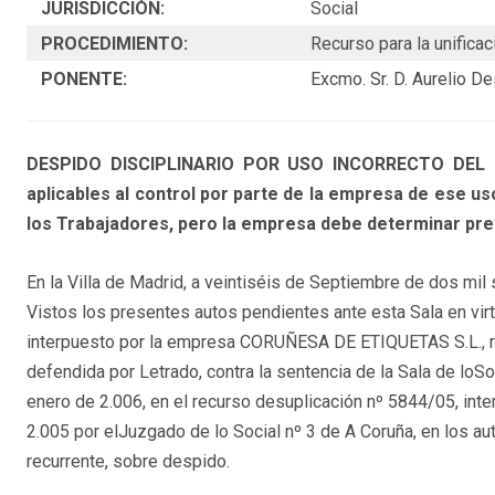
JURISDICCIÓN:
Social
PROCEDIMIENTO:
Recurso para la unifica
PONENTE:
Excmo. Sr. D. Aurelio 
DESPIDO DISCIPLINARIO POR USO INCORRECTO DEL OR
aplicables al control por parte de la empresa de ese uso
los Trabajadores, pero la empresa debe determinar pre
En la Villa de Madrid, a veintiséis de Septiembre de dos mil 
Vistos los presentes autos pendientes ante esta Sala en virt
interpuesto por la empresa CORUÑESA DE ETIQUETAS S.L., re
defendida por Letrado, contra la sentencia de la Sala de loSoc
enero de 2.006, en el recurso desuplicación nº 5844/05, inte
2.005 por elJuzgado de lo Social nº 3 de A Coruña, en los au
recurrente, sobre despido.