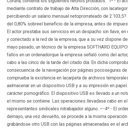
Coruña, contenía los siguientes hechos probados: "1º.- El ac
mediante contrato de trabajo de Alta Dirección, con lacategor
percibiendo un salario mensual netoprorrateado de 2.103,5?. 
del 0,80% sobreel beneficio de la empresa, antes de impues
El actor prestaba sus servicios en un despacho sin llave, en
y conectado a la red de la empresa, que a su vez dispone de 
mayo pasado, un técnico de la empresa SOFTHARD EQUIPOS
fallos en un ordenadorque la empresa señaló como del actor,
cabo a las cinco de la tarde del citado día. En dicha compro
consecuencia de la navegación por páginas pocoseguras de i
comprueba la existencia en lacarpeta de archivos temporale
aalmacenar en un dispositivo USB y a su impresión en pape
carácter pornográfico. El dispositivo USB es llevado a un no
el mismo se contiene. Las operaciones llevadasa cabo en el o
representantes sindicales nitrabajador alguno. —-4º.- El orde
demayo, una vez devuelto, se procede a la misma operación
grabándose otro USB con las páginas almacenadas en el archi