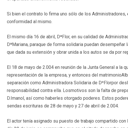
Si bien el contrato lo firma uno sólo de los Administradores,
conformidad al mismo.
El mismo día 16 de abril, DªFlor, en su calidad de Administra
DªMariana, paraque de forma solidaria puedan desempeñar l
que dada su extensión y obrar unida a los autos se da por re
El 18 de mayo de 2.004 en reunión de la Junta General a la 
representación de la empresa, y entonces del matrimonioAlbe
separación como Administradora Solidaria de DºFlorpor desle
responsabilidad contra ella. Losmotivos son la falta de prepa
D.Imanol, así como haberles otorgado poderes. Estos podere
sendas escrituras de 28 de mayo y 27 de abril de 2.004.
El actor tenía asignado su puesto de trabajo compartido con l