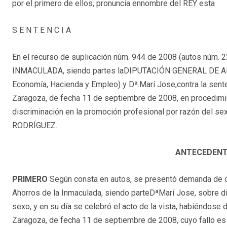
por el primero de ellos, pronuncia ennombre del REY esta
S E N T E N C I A
En el recurso de suplicación núm. 944 de 2008 (autos núm
INMACULADA, siendo partes laDIPUTACIÓN GENERAL DE ARA
Economía, Hacienda y Empleo) y Dª.Marí Jose,contra la sente
Zaragoza, de fecha 11 de septiembre de 2008, en procedimi
discriminación en la promoción profesional por razón del s
RODRÍGUEZ.
ANTECEDENT
PRIMERO
Según consta en autos, se presentó demanda de ofi
Ahorros de la Inmaculada, siendo parteDªMarí Jose, sobre di
sexo, y en su día se celebró el acto de la vista, habiéndose
Zaragoza, de fecha 11 de septiembre de 2008, cuyo fallo es de