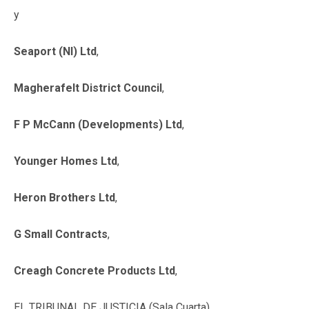
y
Seaport (NI) Ltd
,
Magherafelt District Council
,
F P McCann (Developments) Ltd
,
Younger Homes Ltd
,
Heron Brothers Ltd
,
G Small Contracts
,
Creagh Concrete Products Ltd
,
EL TRIBUNAL DE JUSTICIA (Sala Cuarta),