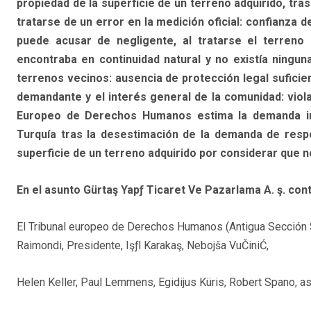
propiedad de la superficie de un terreno adquirido, tras
tratarse de un error en la medición oficial: confianza 
puede acusar de negligente, al tratarse el terreno
encontraba en continuidad natural y no existía ninguna
terrenos vecinos: ausencia de protección legal suficient
demandante y el interés general de la comunidad: viol
Europeo de Derechos Humanos estima la demanda int
Turquía tras la desestimación de la demanda de respon
superficie de un terreno adquirido por considerar que n
En el asunto Gürtaş Yapƒ Ticaret Ve Pazarlama A. ş. con
El Tribunal europeo de Derechos Humanos (Antigua Sección 
Raimondi, Presidente, Işƒl Karakaş, Nebojša VuČiniĆ,
Helen Keller, Paul Lemmens, Egidijus Küris, Robert Spano, a