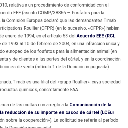
010, relativa a un procedimiento de conformidad con el
l Acuerdo EEE (asunto COMP/38866 — Fosfatos para la
), la Comisión Europea declaró que las demandantes Timab
articipations Roullier (CFPR) (en lo sucesivo, «CFPR») habían
 de enero de 1994, en el artículo 53 del
Acuerdo EEE (RCL
e de 1993 al 10 de febrero de 2004, en una infracción única y
do europeo de los fosfatos para la alimentación animal (en
ta y de clientes a las partes del cártel, y en la coordinación
diciones de venta (artículo 1 de la Decisión impugnada).
da, Timab es una filial del «grupo Roullier», cuya sociedad
productos químicos, concretamente FAA.
ensa de las multas con arreglo a la
Comunicación de la
 la reducción de su importe en casos de cártel (LCEur
ón sobre la cooperación»). La solicitud se refería al período
e la Decisión impugnada).