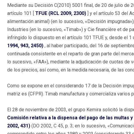
Mediante su Decisión C(2010) 5001 final, de 20 de julio de 2
artículo 101 [
TFUE (RCL 2009, 2300)
] y el artículo 53 de
alimentación animal) (en lo sucesivo, «Decisión impugnada»
Industries (en lo sucesivo, «Timab») y Cie financière et de p
infringido lo dispuesto en el artículo 101 TFUE y, desde el 1
1994, 943, 2450)
, al haber participado, del 16 de septiembr
continuada consistente en el reparto de gran parte del merca
lo sucesivo, «FAA»), mediante la adjudicación de cuotas de ven
de los precios, así como, en la medida necesaria, de las con
Como se expone en el considerando 17 de la Decisión impugna
matriz es (CFPR). Timab manufactura y comercializa varios 
El 28 de noviembre de 2003, el grupo Kemira solicitó la disp
Comisión relativa a la dispensa del pago de las multas y
2002, 431)
(DO 2002, C 45, p. 3; en lo sucesivo, «Comunicaci
comprendido entre los años 1989 y 2003 (considerando 33 d