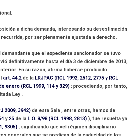
ional.
posición a dicha demanda, interesando su desestimación
l recurrida, por ser plenamente ajustada a derecho.
el demandante que el expediente sancionador se tuvo
lvió definitivamente hasta el día 3 de diciembre de 2013,
anterior. En su razón, afirma haberse producido
el
art. 44.2
de la
LRJPAC (RCL 1992, 2512, 2775 y RCL
de enero (RCL 1999, 114 y 329)
; procediendo, por tanto,
itada Ley .
RJ 2009, 3942)
de esta Sala , entre otras, hemos de
64
y
25
de la
L.O. 8/98 (RCL 1998, 2813)
), fue resuelta ya
1, 9305)
, significando que «el régimen disciplinario
tos generales que se predican de la caducidad de los