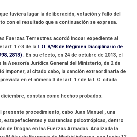
ue tuviera lugar la deliberación, votación y fallo del
ecto con el resultado que a continuación se expresa.
 las Fuerzas Terrestres acordó incoar expediente al
 art. 17-3 de la
L.O. 8/98 de Régimen Disciplinario de
998, 2813)
. En su efecto, en 24 de octubre de 2013, el
 la Asesoría Jurídica General del Ministerio, de 2 de
ó imponer, al citado cabo, la sanción extraordinaria de
revista en el número 3 del art. 17 de la L.O. citada.
 de diciembre, constan como hechos probados:
n el presente procedimiento, cabo Juan Manuel , una
, estupefacientes y sustancias psicotrópicas, dentro
ión de Drogas en las Fuerzas Armadas. Analizada la
ro Militar de Farmacia de Madrid informa, con fecha 12