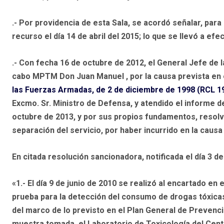
.- Por providencia de esta Sala, se acordó señalar, para q
recurso el día 14 de abril del 2015; lo que se llevó a ef
.- Con fecha 16 de octubre de 2012, el General Jefe de
cabo MPTM Don Juan Manuel , por la causa prevista en el
las Fuerzas Armadas, de 2 de diciembre de 1998 (RCL 1
Excmo. Sr. Ministro de Defensa, y atendido el informe de
octubre de 2013, y por sus propios fundamentos, resolvi
separación del servicio, por haber incurrido en la causa p
En citada resolución sancionadora, notificada el día 3
«1.- El día 9 de junio de 2010 se realizó al encartado e
prueba para la detección del consumo de drogas tóxicas
del marco de lo previsto en el Plan General de Prevenc
muestra tomada, el Laboratorio de Toxicología del Cent