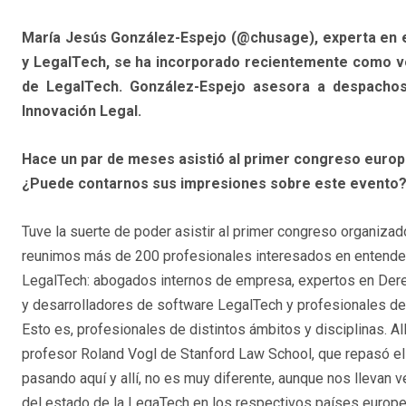
María Jesús González-Espejo (@chusage), experta en es
y LegalTech, se ha incorporado recientemente como voc
de LegalTech. González-Espejo asesora a despachos
Innovación Legal.
Hace un par de meses asistió al primer congreso euro
¿Puede contarnos sus impresiones sobre este evento
Tuve la suerte de poder asistir al primer congreso organiza
reunimos más de 200 profesionales interesados en entender 
LegalTech: abogados internos de empresa, expertos en Der
y desarrolladores de software LegalTech y profesionales d
Esto es, profesionales de distintos ámbitos y disciplinas. A
profesor Roland Vogl de Stanford Law School, que repasó el
pasando aquí y allí, no es muy diferente, aunque nos llevan 
del estado de la LegaTech en los respectivos países europ