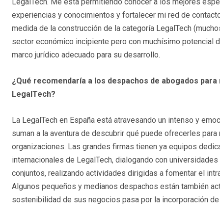
LegalTech. Me está permitiendo conocer a los mejores especi
experiencias y conocimientos y fortalecer mi red de contacto
medida de la construcción de la categoría LegalTech (mucho
sector económico incipiente pero con muchísimo potencial de
marco jurídico adecuado para su desarrollo.
¿Qué recomendaría a los despachos de abogados para no
LegalTech?
La LegalTech en España está atravesando un intenso y emo
suman a la aventura de descubrir qué puede ofrecerles para m
organizaciones. Las grandes firmas tienen ya equipos dedica
internacionales de LegalTech, dialogando con universidades 
conjuntos, realizando actividades dirigidas a fomentar el in
Algunos pequeños y medianos despachos están también acti
sostenibilidad de sus negocios pasa por la incorporación de t