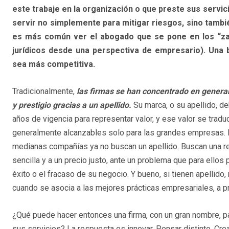
este trabaje en la organización o que preste sus servi
servir no simplemente para mitigar riesgos, sino tambié
es más común ver el abogado que se pone en los “zap
jurídicos desde una perspectiva de empresario). Una 
sea más competitiva.
Tradicionalmente,
las firmas se han concentrado en generar
y prestigio gracias a un apellido.
Su marca, o su apellido, d
años de vigencia para representar valor, y ese valor se tradu
generalmente alcanzables solo para las grandes empresas. 
medianas compañías ya no buscan un apellido. Buscan una r
sencilla y a un precio justo, ante un problema que para ellos
éxito o el fracaso de su negocio. Y bueno, si tienen apellido,
cuando se asocia a las mejores prácticas empresariales, a pr
¿Qué puede hacer entonces una firma, con un gran nombre, 
sus servicios? La respuesta es innovar. Pensar distinto. C