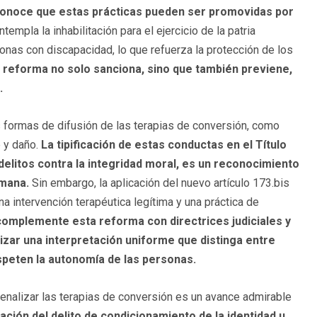
econoce que estas prácticas pueden ser promovidas por
empla la inhabilitación para el ejercicio de la patria
onas con discapacidad, lo que refuerza la protección de los
a reforma no solo sanciona, sino que también previene,
.
as formas de difusión de las terapias de conversión, como
e y daño.
La tipificación de estas conductas en el Título
 y delitos contra la integridad moral, es un reconocimiento
umana.
Sin embargo, la aplicación del nuevo artículo 173.bis
a intervención terapéutica legítima y una práctica de
omplemente esta reforma con directrices judiciales y
tizar una interpretación uniforme que distinga entre
speten la autonomía de las personas.
enalizar las terapias de conversión es un avance admirable
ación del delito de condicionamiento de la identidad u