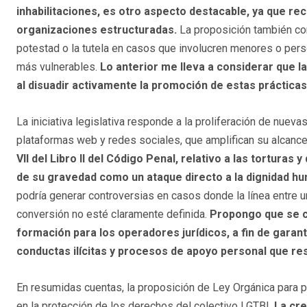
inhabilitaciones, es otro aspecto destacable, ya que r
organizaciones estructuradas.
La proposición también cont
potestad o la tutela en casos que involucren menores o pers
más vulnerables.
Lo anterior me lleva a considerar que l
al disuadir activamente la promoción de estas prácticas
La iniciativa legislativa responde a la proliferación de nuev
plataformas web y redes sociales, que amplifican su alcanc
VII del Libro II del Código Penal, relativo a las torturas
de su gravedad como un ataque directo a la dignidad h
podría generar controversias en casos donde la línea entre un
conversión no esté claramente definida.
Propongo que se c
formación para los operadores jurídicos, a fin de garan
conductas ilícitas y procesos de apoyo personal que re
En resumidas cuentas, la proposición de Ley Orgánica para p
en la protección de los derechos del colectivo LGTBI.
La cre