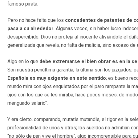
famoso pirata.
Pero no hace falta que los
concedentes de patentes de 
pasa a su alrededor.
Algunas veces, sin haber lucro indece
desapercibido. Dios no proteja al inocente aliviándole el daño
generalizada que revela, no falta de malicia, sino exceso de e
Algo en lo que
debe extremarse el bien obrar es en la sel
Son nuestra penúltima garantía; la última son los juzgados, 
Española es muy exigente en este sentido
; es bueno rec
mundo mira con ojos enquistados por el paro rampante la ma
ojos con los que se les miraba, hace pocos meses, de modo 
menguado salario".
Y era cierto; comparando, mutatis mutandis, el rigor en la sel
profesionalidad de unos y otros; los sueldos no admitían c
"no sólo de pan vive el hombre", algo incomprensible para qui