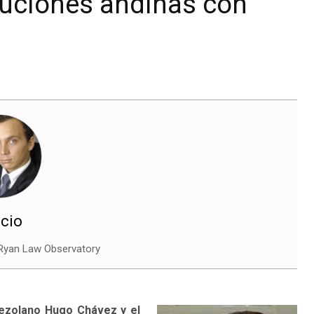
ituciones andinas con
icio
 Ryan Law Observatory
nezolano Hugo Chávez y el