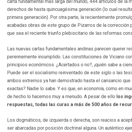
carta fundamental más larga del mundo, 444 artículos de la má
derechos de hasta quincuagésima generación (lo cual resulta 
primera generación). Por otra parte, la recientemente promul
acabadas obras de este grupo de Pizarros de la corrección p
que sea el reciente triunfo plebiscitario de las reformas co
Las nuevas cartas fundamentales andinas parecen querer rein
perennemente incumplido. Las constituciones de Viciano con
principios económicos. ¿Acertados o no?, ¡quién sabe a cienc
Puede ser el socialismo reinventado de este siglo o las tesi
ambos extremos ya han demostrado hasta el cansancio que n
exactas? Nadie lo sabe. Y es que, en economía, como en mu
de hecho lo hacemos muy a menudo. A pesar de ello
los in
respuestas, todas las curas a más de 500 años de recu
Los dogmáticos, de izquierda o derecha, son reacios a ace
ser abarcadas por posición doctrinal alguna. Un auténtico e