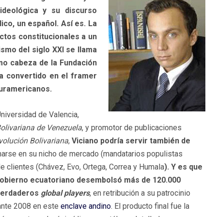
ideológica y su discurso
ico, un español. Así es. La
ctos constitucionales a un
lismo del siglo XXI se llama
omo cabeza de la Fundación
ha convertido en el framer
suramericanos.
niversidad de Valencia,
Bolivariana de Venezuela
, y promotor de publicaciones
evolución Bolivariana
,
Viciano podría servir también de
narse en su nicho de mercado (mandatarios populistas
e clientes (Chávez, Evo, Ortega, Correa y Humala
). Y es que
 gobierno ecuatoriano desembolsó más de 120.000
 verdaderos
global players
, en retribución a su patrocinio
rante 2008 en este
enclave andino
. El producto final fue la