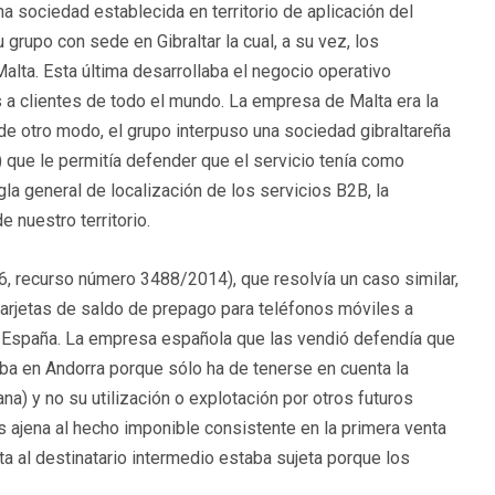
a sociedad establecida en territorio de aplicación del
grupo con sede en Gibraltar la cual, a su vez, los
Malta. Esta última desarrollaba el negocio operativo
s a clientes de todo el mundo. La empresa de Malta era la
 de otro modo, el grupo interpuso una sociedad gibraltareña
o) que le permitía defender que el servicio tenía como
gla general de localización de los servicios B2B, la
 nuestro territorio.
6, recurso número 3488/2014), que resolvía un caso similar,
tarjetas de saldo de prepago para teléfonos móviles a
en España. La empresa española que las vendió defendía que
staba en Andorra porque sólo ha de tenerse en cuenta la
ana) y no su utilización o explotación por otros futuros
es ajena al hecho imponible consistente en la primera venta
nta al destinatario intermedio estaba sujeta porque los