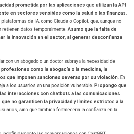
vacidad prometida por las aplicaciones que utilizan la API
nte en sectores sensibles como la salud o las finanzas.
 plataformas de IA, como Claude o Copilot, que, aunque no
én retienen datos temporalmente.
Asumo que la falta de
nar la innovación en el sector, al generar desconfianza
lar con un abogado o un doctor subraya la necesidad de
 profesiones como la abogacía o la medicina, la
icos que imponen sanciones severas por su violación.
En
deja a los usuarios en una posición vulnerable.
Propongo que
 las interacciones con chatbots a las comunicaciones
ue no garanticen la privacidad y límites estrictos a la
suarios, sino que también fortalecería la confianza en la
rvar indefinidamente las conversaciones con ChatGPT