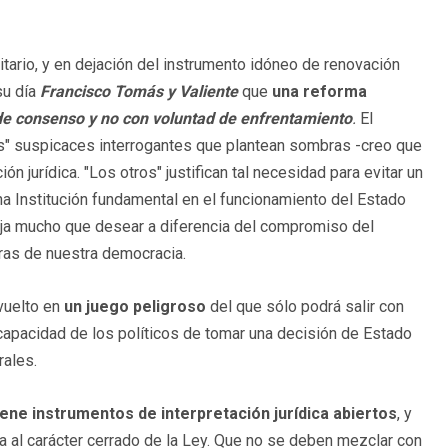
ario, y en dejación del instrumento idóneo de renovación
su día
Francisco Tomás y Valiente
que
una reforma
de consenso y no con voluntad de enfrentamiento
.
El
os" suspicaces interrogantes que plantean sombras -creo que
n jurídica. "Los otros" justifican tal necesidad para evitar un
a Institución fundamental en el funcionamiento del Estado
ja mucho que desear a diferencia del compromiso del
uras de nuestra democracia.
nvuelto en
un juego peligroso
del que sólo podrá salir con
 incapacidad de los políticos de tomar una decisión de Estado
rales.
iene instrumentos de interpretación jurídica abiertos
, y
ra al carácter cerrado de la Ley. Que no se deben mezclar con