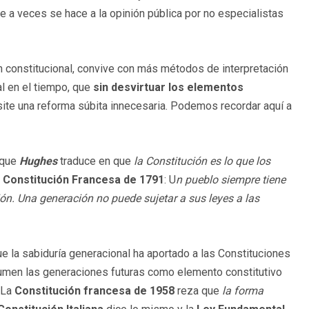
ue a veces se hace a la opinión pública por no especialistas
ión constitucional, convive con más métodos de interpretación
al en el tiempo, que
sin desvirtuar los elementos
site una reforma súbita innecesaria. Podemos recordar aquí a
 que
Hughes
traduce en que
la Constitución
es lo que los
a
Constitución Francesa
de 1791
: U
n pueblo siempre tiene
ión. Una generación no puede sujetar a sus leyes a las
que la sabiduría generacional ha aportado a las Constituciones
sumen las generaciones futuras como elemento constitutivo
. La
Constitución
francesa de 1958
reza que
la forma