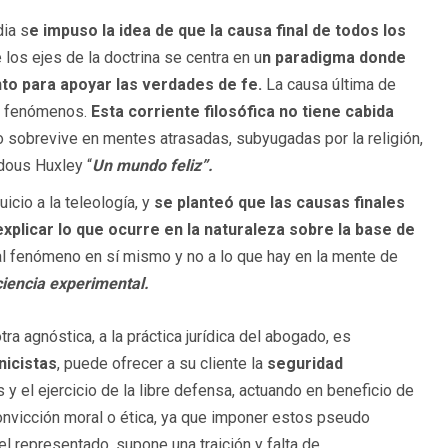
dia s
e impuso la idea de que la causa final de todos los
 los ejes de la doctrina se centra en u
n paradigma donde
nto para apoyar las verdades de fe.
La causa última de
 a fenómenos.
Esta corriente filosófica no tiene cabida
lo sobrevive en mentes atrasadas, subyugadas por la religión,
dous Huxley “
Un mundo feliz”.
icio a la teleología, y
se planteó que las causas finales
xplicar lo que ocurre en la naturaleza sobre la base de
al fenómeno en sí mismo y no a lo que hay en la mente de
ciencia experimental.
tra agnóstica, a la práctica jurídica del abogado, es
nicistas
, puede ofrecer a su cliente la
seguridad
y el ejercicio de la libre defensa, actuando en beneficio de
convicción moral o ética, ya que imponer estos pseudo
el representado, supone una traición y falta de