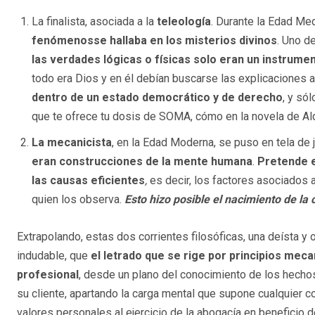
La finalista, asociada a la
teleología
. Durante la Edad Me
fenómenos
se hallaba en los misterios divinos
. Uno de
las verdades lógicas o físicas solo eran un instrume
todo era Dios y en él debían buscarse las explicaciones
dentro de un estado democrático y de derecho
, y só
que te ofrece tu dosis de SOMA, cómo en la novela de Al
La mecanicista
, en la Edad Moderna, se puso en tela de ju
eran construcciones de la mente humana
.
Pretende e
las causas eficientes
,
es decir, los factores asociados 
quien los observa.
Esto hizo posible el nacimiento de la 
Extrapolando, estas dos corrientes filosóficas, una deísta y o
indudable, que
el letrado que se rige por principios meca
profesional
, desde un plano del conocimiento de los hechos 
su cliente, apartando la carga mental que supone cualquier 
valores personales al ejercicio de la abogacía en beneficio d