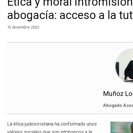
Ética y moral intromisión 
abogacía: acceso a la tute
15 diciembre 2022
Muñoz Lor
Abogado Asoc
La ética judeocristiana ha conformado unos
valores sociales que son intrínsecos a la