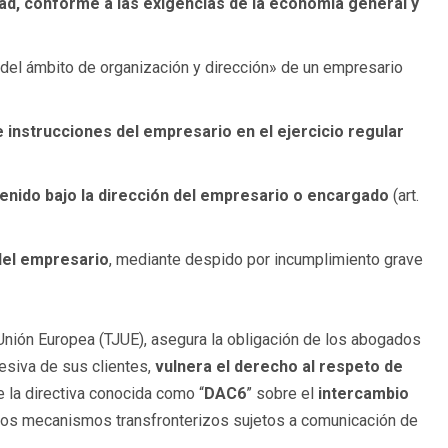
idad, conforme a las exigencias de la economía general y
del ámbito de organización y dirección» de un empresario
e instrucciones del empresario en el ejercicio regular
enido bajo la dirección
del empresario o encargado
(art.
del empresario
, mediante despido por incumplimiento grave
a Unión Europea (TJUE), asegura la obligación de los abogados
resiva de sus clientes,
vulnera el derecho al respeto de
la directiva conocida como “
DAC6
” sobre el
intercambio
n los mecanismos transfronterizos sujetos a comunicación de