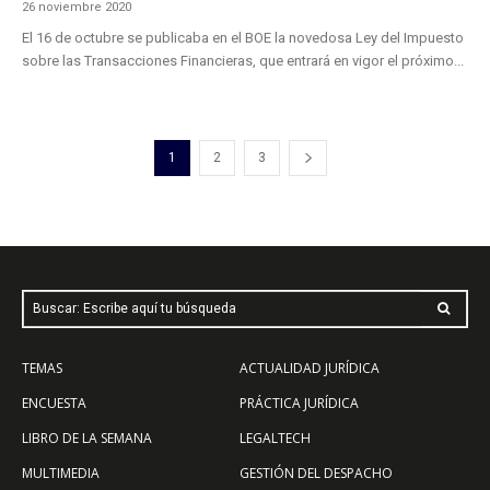
26 noviembre 2020
El 16 de octubre se publicaba en el BOE la novedosa Ley del Impuesto
sobre las Transacciones Financieras, que entrará en vigor el próximo...
1
2
3
Buscar: Escribe aquí tu búsqueda
TEMAS
ACTUALIDAD JURÍDICA
ENCUESTA
PRÁCTICA JURÍDICA
LIBRO DE LA SEMANA
LEGALTECH
MULTIMEDIA
GESTIÓN DEL DESPACHO