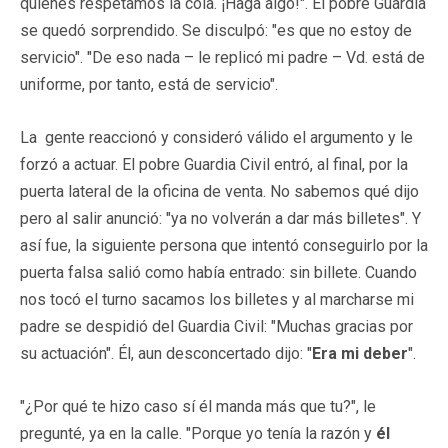
quienes respetamos la cola. ¡Haga algo!". El pobre Guardia
se quedó sorprendido. Se disculpó: "es que no estoy de
servicio". "De eso nada – le replicó mi padre – Vd. está de
uniforme, por tanto, está de servicio".
La gente reaccionó y consideró válido el argumento y le
forzó a actuar. El pobre Guardia Civil entró, al final, por la
puerta lateral de la oficina de venta. No sabemos qué dijo
pero al salir anunció: "ya no volverán a dar más billetes". Y
así fue, la siguiente persona que intentó conseguirlo por la
puerta falsa salió como había entrado: sin billete. Cuando
nos tocó el turno sacamos los billetes y al marcharse mi
padre se despidió del Guardia Civil: "Muchas gracias por
su actuación". Él, aun desconcertado dijo: "
Era mi deber
".
"¿Por qué te hizo caso sí él manda más que tu?", le
pregunté, ya en la calle. "Porque yo tenía la razón y
él