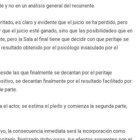
 y no en un análisis general del recurrente.
ritado, es claro y evidente que el juicio se ha perdido, pero
 que el juicio esté ganado, sino que las posibilidades que en
 pero la Sala al final tiene que decidir con que peritaje se
l resultado obtenido por el psicólogo insaculado por el
sde las que finalmente se decantan por el peritaje
sitivo, se decantan finalmente por el resultado facilitado por
de parte.
a el actor, se estima el pleito y comienza la segunda parte,
ctivo, la consecuencia inmediata será la incorporación como
itado, finalizado dicho curso, los efectos siguientes son el