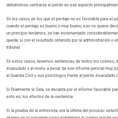
debiéndose centrarse el perito en ese aspecto principalmente
En los casos en los que el peritaje no es favorable para el pe
cuando el peritaje es bueno o muy bueno, eso no quiere decir
un principio teníamos, se han incrementado considerablemente,
queda, si con el resultado obtenido por la administración o e
tribunal.
En estos casos, tenemos sentencias de todos los colores, de
insaculado y al revés, a pesar de ese informe pericial muy po
al Guardia Civil y sus psicólogos frente al perito insaculado 
Si finalmente la Sala, se decanta por el informe favorable par
esto es, los efectos de la sentencia.
Si la prueba de la entrevista, era la última del proceso sele
alumno en el siguiente curso académico al cuerpo que ha opos