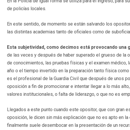
En la Policía de igual forma se utiliza para el ingreso, para 
de policías locales.
En este sentido, de momento se están salvando los oposito
las distintas academias tanto de oficiales como de suboficia
Esta subjetividad, como decimos está provocando una gr
de las veces y después de haber superado el grueso de la o
de conocimientos, las pruebas físicas y el examen médico, la
año o el tiempo invertido en la preparación tanto física como
es el profesional de la Guardia Civil que después de unos p
oposición a fin de promocionar e intentar llegar a lo más alto,
valores institucionales, o falta de liderazgo, o que no es emp
Llegados a este punto cuando este opositor, que con gran es
oposición, le dicen sin más explicación que no es apto en l
finalmente suele desembocar en la presentación de un recurs