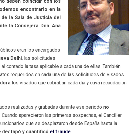
no deben coincidir con los
podemos encontrarlo en la
de la Sala de Justicia del
nte la Consejera Dña. Ana
públicos eran los encargados
eva Delhi
, las solicitudes
r
al contado la tasa aplicable a cada una de ellas. También
atos requeridos en cada una de las solicitudes de visados
adora
los visados que cobraban cada día y cuya recaudación
sados realizadas y grabadas durante ese periodo
no
 Cuando aparecieron las primeras sospechas, el Canciller
funcionarios que se desplazaron desde España hasta la
e destapó y cuantificó
el fraude
.