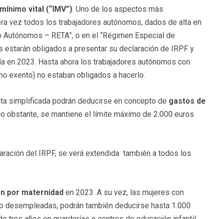
mínimo vital (“IMV”)
. Uno de los aspectos más
mera vez todos los trabajadores autónomos, dados de alta en
o Autónomos – RETA”, o en el “Régimen Especial de
s estarán obligados a presentar su declaración de IRPF y
día en 2023. Hasta ahora los trabajadores autónomos con
mo exento) no estaban obligados a hacerlo.
cta simplificada podrán deducirse en concepto de
gastos de
 No obstante, se mantiene el límite máximo de 2.000 euros
laración del IRPF, se verá extendida también a todos los
n por maternidad
en 2023. A su vez, las mujeres con
mo desempleadas, podrán también deducirse hasta 1.000
de tres años en guarderías o centros de educación infantil.