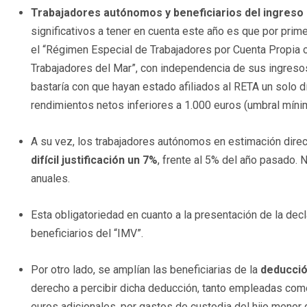
Trabajadores autónomos y beneficiarios del ingreso 
significativos a tener en cuenta este año es que por pri
el “Régimen Especial de Trabajadores por Cuenta Propia 
Trabajadores del Mar”, con independencia de sus ingreso
bastaría con que hayan estado afiliados al RETA un solo 
rendimientos netos inferiores a 1.000 euros (umbral míni
A su vez, los trabajadores autónomos en estimación dire
difícil justificación un 7%
, frente al 5% del año pasado.
anuales.
Esta obligatoriedad en cuanto a la presentación de la dec
beneficiarios del “IMV”.
Por otro lado, se amplían las beneficiarias de la
deducció
derecho a percibir dicha deducción, tanto empleadas co
euros adicionales, por gastos de custodia del hijo menor 