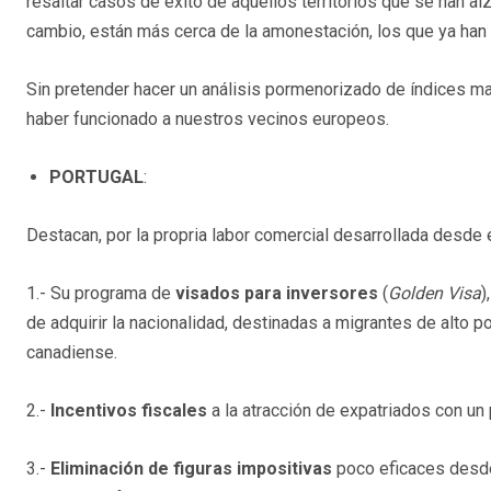
resaltar casos de éxito de aquellos territorios que se han al
cambio, están más cerca de la amonestación, los que ya han 
Sin pretender hacer un análisis pormenorizado de índices m
haber funcionado a nuestros vecinos europeos.
PORTUGAL
:
Destacan, por la propria labor comercial desarrollada desde e
1.- Su programa de
visados para inversores
(
Golden Visa
)
de adquirir la nacionalidad, destinadas a migrantes de alto 
canadiense.
2.-
Incentivos fiscales
a la atracción de expatriados con un 
3.-
Eliminación de figuras impositivas
poco eficaces desde 