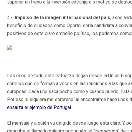
suponer un freno a la inversión extranjera o motivo de desloc
4.-
Impulso de la imagen internacional del país
, asociánd
beneficio de ciudades como Oporto, seria candidata a conver
positivos de este claro empeño político, los podemos compr
Los ecos de todo este esfuerzo llegan desde la Unión Euro
corrillos que se forman a veces en las reuniones a las que 
europeas. Cada uno saca pecho cómo y cuándo puede. Está cl
Por eso ni siquiera me sorprendí al encontrarme hace unos dí
ensalza el ejemplo de Portugal
El mensaje y a quién va dirigido desde luego está claro. Y, po
describe el llamado milagro portugués, el "
turnaround
" de s