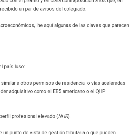
zado con el premio y en clara contraposición a los que, en
recibido un par de avisos del colegiado.
acroeconómicos, he aquí algunas de las claves que parecen
l país luso:
, similar a otros permisos de residencia o vías aceleradas
poder adquisitivo como el EB5 americano o el QIIP
perfil profesional elevado (
NHR
).
un punto de vista de gestión tributaria o que pueden