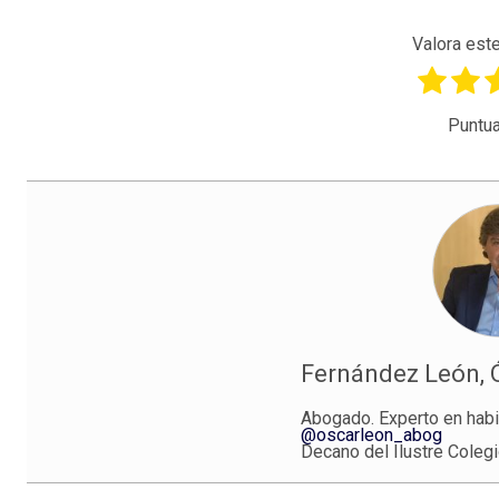
Valora este
Puntua
Fernández León, 
Abogado. Experto en habi
@oscarleon_abog
Decano del Ilustre Coleg