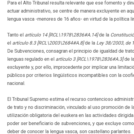
Para el Alto Tribunal resulta relevante que ese fomento y di
actuar administrativo, se centre de manera excluyente en aq
lengua vasca -menores de 16 años- en virtud de la política li
Tanto el
artículo 14
[RCL\1978\2836#A.14]
de la
Constituci
el
artículo 8.3
[RCL\2003\2684#A.8]
de la
Ley 38/2003, de 
De Subvenciones, consagran el principio de igualdad de trato 
lenguas regulado en el
artículo 3
[RCL\1978\2836#A.3]
de la
excluyente y, por ello, improcedente por implicar una limita
públicos por criterios lingüísticos incompatibles con la coofi
nacional.
El Tribunal Supremo estima el recurso contencioso administra
de trato y no discriminación, vinculado al uso promoción de la
utilización obligatoria del euskera en las actividades dirig
poder ser beneficiario de subvenciones, y que excluye como de
deber de conocer la lengua vasca, son castellano parlantes.