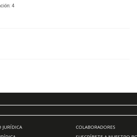
ción:
4
 JURÍDICA
COLABORADORES
URÍDICA
SUSCRÍBETE A NUESTRO B