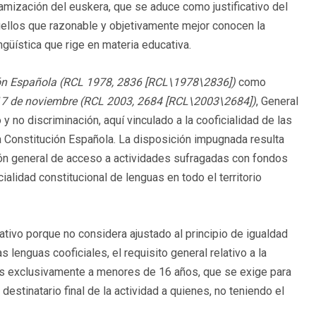
namización del euskera, que se aduce como justificativo del
uellos que razonable y objetivamente mejor conocen la
ngüística que rige en materia educativa.
ón Española
(
RCL 1978, 2836
[RCL\1978\2836]
)
como
17 de noviembre
(
RCL 2003, 2684
[RCL\2003\2684]
)
, General
y no discriminación, aquí vinculado a la cooficialidad de las
 Constitución Española. La disposición impugnada resulta
ción general de acceso a actividades sufragadas con fondos
cialidad constitucional de lenguas en todo el territorio
tivo porque no considera ajustado al principio de igualdad
s lenguas cooficiales, el requisito general relativo a la
idas exclusivamente a menores de 16 años, que se exige para
stinatario final de la actividad a quienes, no teniendo el