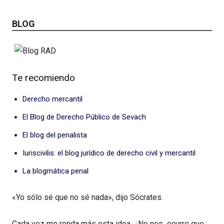
BLOG
Te recomiendo
Derecho mercantil
El Blog de Derecho Público de Sevach
El blog del penalista
Iuriscivilis: el blog jurídico de derecho civil y mercantil
La blogmática penal
«Yo sólo sé que no sé nada», dijo Sócrates.
Cada vez me ronda más esta idea. ¿No nos ocurre que