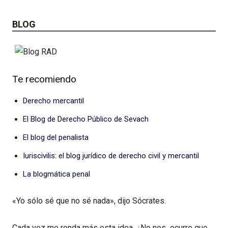
BLOG
Te recomiendo
Derecho mercantil
El Blog de Derecho Público de Sevach
El blog del penalista
Iuriscivilis: el blog jurídico de derecho civil y mercantil
La blogmática penal
«Yo sólo sé que no sé nada», dijo Sócrates.
Cada vez me ronda más esta idea. ¿No nos ocurre que