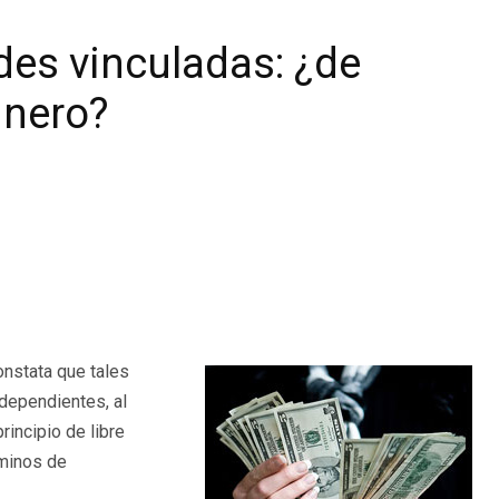
des vinculadas: ¿de
inero?
onstata que tales
dependientes, al
incipio de libre
rminos de