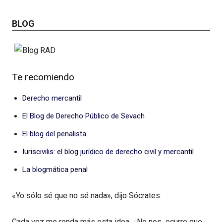
BLOG
Te recomiendo
Derecho mercantil
El Blog de Derecho Público de Sevach
El blog del penalista
Iuriscivilis: el blog jurídico de derecho civil y mercantil
La blogmática penal
«Yo sólo sé que no sé nada», dijo Sócrates.
Cada vez me ronda más esta idea. ¿No nos ocurre que