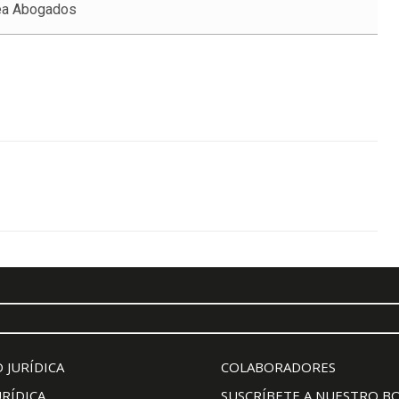
lea Abogados
 JURÍDICA
COLABORADORES
URÍDICA
SUSCRÍBETE A NUESTRO B