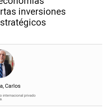
 economías
ertas inversiones
estratégicos
a, Carlos
 internacional privado
a.