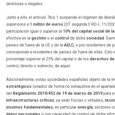
delictivas o ilegales.
Junto a ello, el artículo 7bis.1 suspende el régimen de liber
superiores a
1 millón de euros
(DT segunda.3 RD-L 11/20202)
participación igual o superior al
10% del capital social de 
efectiva en la
gestión
o el
control
de dicha
sociedad
. Siem
países de fuera de la UE y de la
AELC
, o por residentes de 
corresponda a residentes de países de fuera de ellas. Esto e
porcentaje superior al 25% del capital o de los
derechos de
control, directo o indirecto, de aquel.
Adicionalmente, estas sociedades españolas objeto de la inv
estratégicos
listados de forma no exhaustiva en el apartado 
del
Reglamento 2019/452 de 19 de marzo de 2019
para el
infraestructuras críticas
, ya sean físicas o virtuales,
tecno
insumos fundamentales
, en particular
energía
, sectores 
datos personales
o con capacidad de control de dicha info