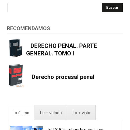
Buscar
RECOMENDAMOS
DERECHO PENAL. PARTE
GENERAL. TOMO I
Derecho procesal penal
Lo último
Lo + votado
Lo + visto
El TSJCyL rebaja la pena a una