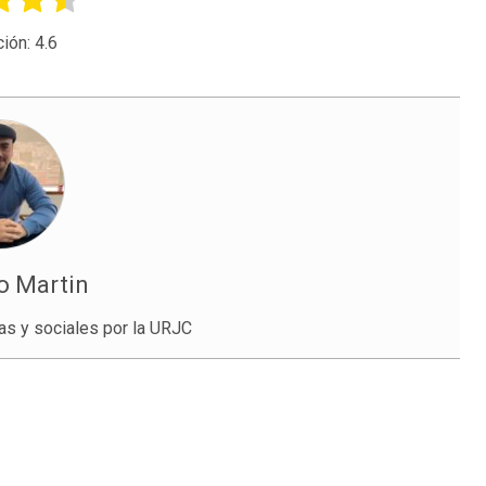
ción:
4.6
o Martin
cas y sociales por la URJC