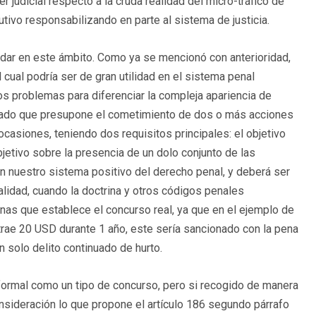
r judicial respecto a la cruda realidad del micro-tráfico de
tivo responsabilizando en parte al sistema de justicia.
 dar en este ámbito. Como ya se mencionó con anterioridad,
 cual podría ser de gran utilidad en el sistema penal
os problemas para diferenciar la compleja apariencia de
inuado que presupone el cometimiento de dos o más acciones
asiones, teniendo dos requisitos principales: el objetivo
jetivo sobre la presencia de un dolo conjunto de las
n nuestro sistema positivo del derecho penal, y deberá ser
alidad, cuando la doctrina y otros códigos penales
enas que establece el concurso real, ya que en el ejemplo de
rae 20 USD durante 1 año, este sería sancionado con la pena
 solo delito continuado de hurto.
ormal como un tipo de concurso, pero si recogido de manera
onsideración lo que propone el artículo 186 segundo párrafo