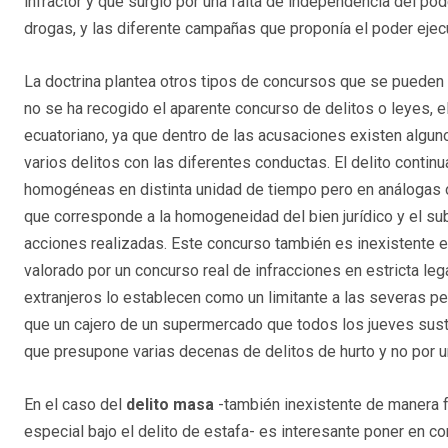
infractor y que surgió por una falta de independencia del pode
drogas, y las diferente campañas que proponía el poder ejecu
La doctrina plantea otros tipos de concursos que se pueden
no se ha recogido el aparente concurso de delitos o leyes, el
ecuatoriano, ya que dentro de las acusaciones existen algun
varios delitos con las diferentes conductas. El delito cont
homogéneas en distinta unidad de tiempo pero en análogas oc
que corresponde a la homogeneidad del bien jurídico y el sub
acciones realizadas. Este concurso también es inexistente e
valorado por un concurso real de infracciones en estricta leg
extranjeros lo establecen como un limitante a las severas p
que un cajero de un supermercado que todos los jueves sust
que presupone varias decenas de delitos de hurto y no por un
En el caso del
delito masa
-también inexistente de manera f
especial bajo el delito de estafa- es interesante poner en c