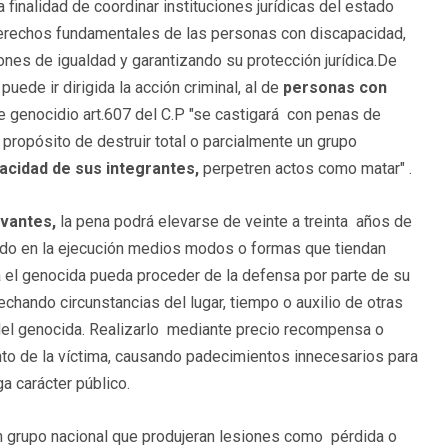
 finalidad de coordinar instituciones jurídicas del estado
 derechos fundamentales de las personas con discapacidad,
ones de igualdad y garantizando su protección jurídica.De
puede ir dirigida la acción criminal, al de
personas con
e genocidio art.607 del C.P "se castigará con penas de
 propósito de destruir total o parcialmente un grupo
acidad de sus integrantes,
perpetren actos como matar" .
avantes,
la pena podrá elevarse de veinte a treinta años de
ndo en la ejecución medios modos o formas que tiendan
a el genocida pueda proceder de la defensa por parte de su
chando circunstancias del lugar, tiempo o auxilio de otras
 del genocida. Realizarlo mediante precio recompensa o
to de la víctima, causando padecimientos innecesarios para
ga carácter público.
 grupo nacional que produjeran lesiones como pérdida o