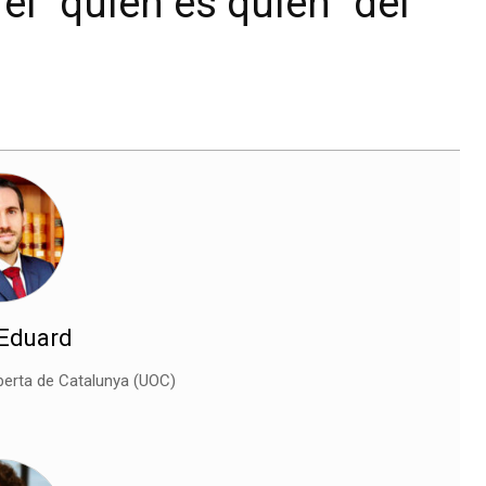
 el “quién es quién” del
 Eduard
berta de Catalunya (UOC)