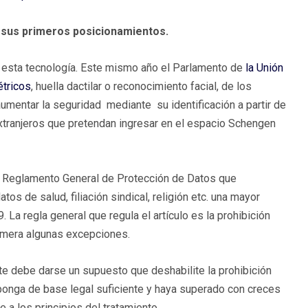
y sus primeros posicionamientos.
 esta tecnología. Este mismo año el Parlamento de
la Unión
étricos
, huella dactilar o reconocimiento facial, de los
umentar la seguridad mediante su identificación a partir de
xtranjeros que pretendan ingresar en el espacio Schengen
el Reglamento General de Protección de Datos que
os de salud, filiación sindical, religión etc. una mayor
9. La regla general que regula el artículo es la prohibición
numera algunas excepciones.
te debe darse un supuesto que deshabilite la prohibición
ponga de base legal suficiente y haya superado con creces
 a los principios del tratamiento.