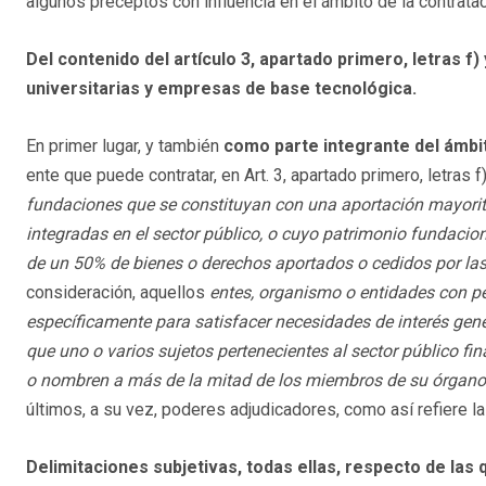
algunos preceptos con influencia en el ámbito de la contrataci
Del contenido del artículo 3, apartado primero, letras f
universitarias y empresas de base tecnológica.
En primer lugar, y también
como parte integrante del ámbi
ente que puede contratar, en Art. 3, apartado primero, letras f
fundaciones que se constituyan con una aportación mayoritar
integradas en el sector público, o cuyo patrimonio fundaci
de un 50% de bienes o derechos aportados o cedidos por las
consideración, aquellos
entes, organismo o entidades con pe
específicamente para satisfacer necesidades de interés gene
que uno o varios sujetos pertenecientes al sector público fi
o nombren a más de la mitad de los miembros de su órgano d
últimos, a su vez, poderes adjudicadores, como así refiere la
Delimitaciones subjetivas, todas ellas, respecto de la