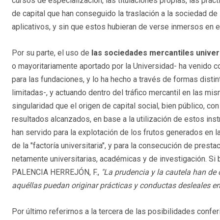
cursos de especialización, las titulaciones propias, las prác
de capital que han conseguido la traslación a la sociedad de
aplicativos, y sin que estos hubieran de verse inmersos en el 
Por su parte, el uso de
las sociedades mercantiles univer
o mayoritariamente aportado por la Universidad- ha venido 
para las fundaciones, y lo ha hecho a través de formas disti
limitadas-, y actuando dentro del tráfico mercantil en las mi
singularidad que el origen de capital social, bien público, con
resultados alcanzados, en base a la utilización de estos ins
han servido para la explotación de los frutos generados en l
de la "factoría universitaria", y para la consecución de prest
netamente universitarias, académicas y de investigación. 
PALENCIA HERREJÓN, F.,
"La prudencia y la cautela han de 
aquéllas puedan originar prácticas y conductas desleales en
Por último referirnos a la tercera de las posibilidades confe