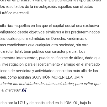
ticas en empresas-, y también para canalizar las aportaciones
 los resultados de la investigación, aquellos con efectos
tráfico mercantil.
sitarias
-aquéllas en las que el capital social sea exclusiva
configurado desde objetivos similares a los predeterminados
ntas, cualesquiera admitidas en Derecho, -anónimas o
smas condiciones que cualquier otra sociedad, sin otra
 carácter total, bien público con carácter parcial. Los
trumentos interpuestos, puede calificarse de útiles, dado que
a investigación, para el acercamiento y arraigo en el mercado
aciones de servicios y actividades concretas más allá de las
Si bien, como apuntan SOUVIRÓN MORENILLA, JM. y
orientar las actividades de estas sociedades, para evitar que
 el mercado".
[5]
ridas por la LOU, y de continuidad en la LOMLOU, bajo la