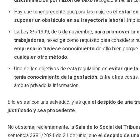
discriminación por razón de sexo
recogido en el artícu
Hay que tener presente que para las mujeres el
estar en
suponer un obstáculo en su trayectoria laboral
. Impli
La Ley 39/1999, de 5 de noviembre,
para promover la co
trabajadoras
, no exige como requisito para considerar n
empresario tuviese conocimiento
de ello bien porque
cualquier otro método
.
Uno de los objetivos de esta regulación es
evitar que la
tenía conocimiento de la gestación
. Entre otras cosas
ámbito privado la información.
Ello es así con una salvedad, y es que
el despido de una t
justificado y sea procedente
.
No obstante, recientemente, la
Sala de lo Social del Tribu
sentencia 3381/2021 de 21 de junio, que
el despido de una