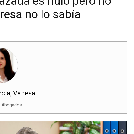
azada es nulo pero no
resa no lo sabía
cía, Vanesa
E Abogados