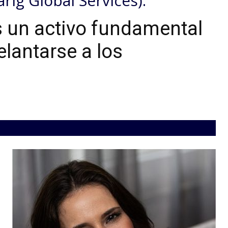
arig
Global
Services
)
.
s un activo fundamental
lantarse a los