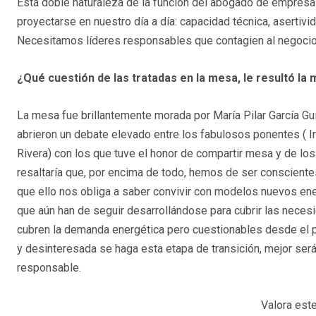
Está doble naturaleza de la función del abogado de empresa
proyectarse en nuestro día a día: capacidad técnica, asertivi
Necesitamos líderes responsables que contagien al negocio
¿Qué cuestión de las tratadas en la mesa, le resultó la
La mesa fue brillantemente morada por María Pilar García Gui
abrieron un debate elevado entre los fabulosos ponentes ( I
Rivera) con los que tuve el honor de compartir mesa y de l
resaltaría que, por encima de todo, hemos de ser consciente
que ello nos obliga a saber convivir con modelos nuevos en
que aún han de seguir desarrollándose para cubrir las neces
cubren la demanda energética pero cuestionables desde el p
y desinteresada se haga esta etapa de transición, mejor ser
responsable.
Valora este