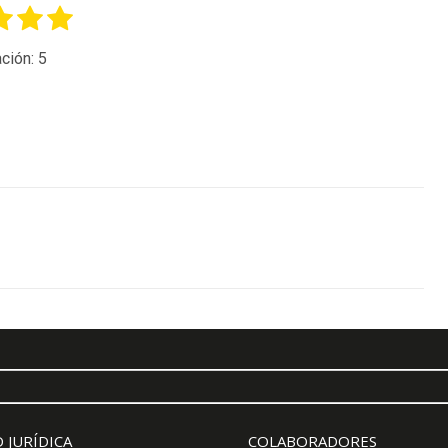
ción:
5
 JURÍDICA
COLABORADORES