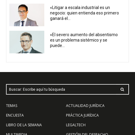
«Litigar a escala industrial es un
negocio: quien entienda eso primero
ganará el...
«El severo aumento del absentismo
es un problema sistémico y se
puede...
Buscar: Escribe aquí tu búsqueda
TEMAS
ACTUALIDAD JURÍDICA
ENCUESTA
PRÁCTICA JURÍDICA
LIBRO DE LA SEMANA
LEGALTECH
MULTIMEDIA
GESTIÓN DEL DESPACHO