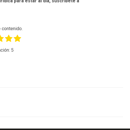
rídica para estar al día, suscríbete a
 contenido.
ción:
5