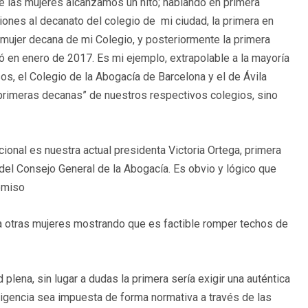
e las mujeres alcanzamos un hito; hablando en primera
iones al decanato del colegio de mi ciudad, la primera en
 mujer decana de mi Colegio, y posteriormente la primera
ó en enero de 2017. Es mi ejemplo, extrapolable a la mayoría
s, el Colegio de la Abogacía de Barcelona y el de Ávila
primeras decanas” de nuestros respectivos colegios, sino
ional es nuestra actual presidenta Victoria Ortega, primera
del Consejo General de la Abogacía. Es obvio y lógico que
romiso
 a otras mujeres mostrando que es factible romper techos de
plena, sin lugar a dudas la primera sería exigir una auténtica
xigencia sea impuesta de forma normativa a través de las