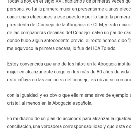
Todavía hoy, en el siglo XXI, hablamos de primeras veces qu
persona, yo fui la primera mujer en presentarme a unas elecc
ganar unas elecciones a ese puesto y por lo tanto la primera
presidenta del Consejo de la Abogacía de CLM, y esto ocurri
de las compañeras decanas del Consejo, salvo un par de caso
donde hubo algún antecedente previo, el resto hemos sido “
me equivoco la primera decana, lo fue del ICA Toledo.
Estoy convencida que uno de los hitos en la Abogacía instituc
mujer en alcanzar este cargo en los más de 80 años de vida 
esto influya en las acciones del consejo, es obvio su comp
con la Igualdad, y es obvio que ella misma sirva de ejemplo
cristal, al menos en la Abogacía española.
En mi diseño de un plan de acciones para alcanzar la igualdad 
conciliación, una verdadera corresponsabilidad y que está e