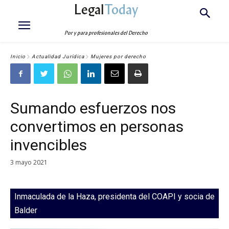
Legal
Today
Por y para profesionales del Derecho
Inicio
Actualidad Jurídica
Mujeres por derecho
Sumando esfuerzos nos
convertimos en personas
invencibles
3 mayo 2021
Inmaculada de la Haza, presidenta del COAPI y socia de
Balder